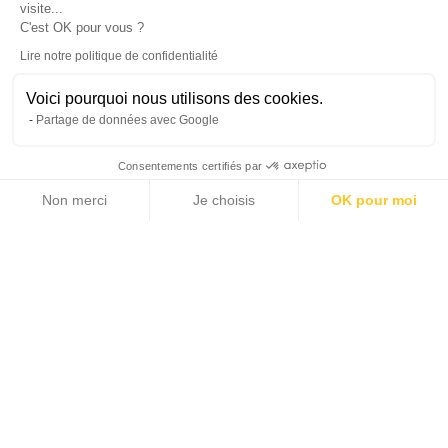
visite...
C'est OK pour vous ?
Lire notre politique de confidentialité
Voici pourquoi nous utilisons des cookies.
Partage de données avec Google
Consentements certifiés par
Leaflet
|
© Michaël Zingraf Real Estate
Non merci
Je choisis
OK pour moi
Axeptio consent
Plateforme de Gestion du Consentement : Personnalisez vos Options
Notre plateforme vous permet d'adapter et de gérer vos paramètres de 
Montant estimé des dépenses annuelles d'énergie pour
un usage standard: