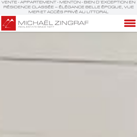
VENTE - APPARTEMENT - MENTON - BIEN D’EXCEPTION EN
RÉSIDENCE CLASSÉE – ÉLÉGANCE BELLE ÉPOQUE, VUE
MER ET ACCÈS PRIVÉ AU LITTORAL