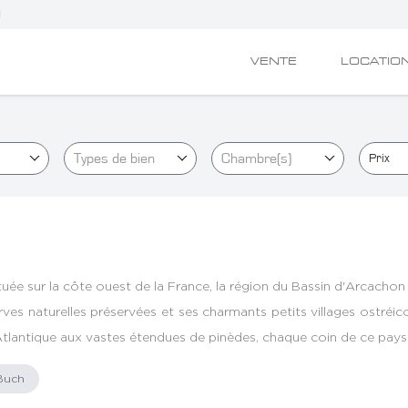
N
VENTE
LOCATIO
Types de bien
Chambre(s)
Prix
ée sur la côte ouest de la France, la région du Bassin d'Arcachon 
erves naturelles préservées et ses charmants petits villages ostréi
 Atlantique aux vastes étendues de pinèdes, chaque coin de ce pays
-Buch