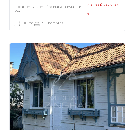
4 670 € - 6 260
Location saisonnière Maison Pyla-sur-
Mer
€
2
300 m
|
5 Chambres