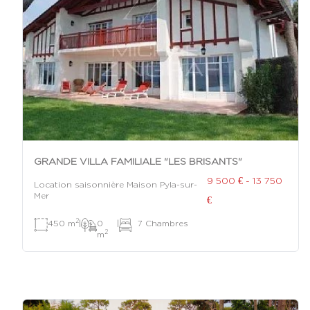
GRANDE VILLA FAMILIALE "LES BRISANTS"
9 500 € - 13 750
Location saisonnière Maison Pyla-sur-
Mer
€
2
450 m
|
0
|
7 Chambres
2
m