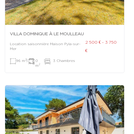
VILLA DOMINIQUE À LE MOULLEAU
2 500 € - 3 750
Location saisonnière Maison Pyla-sur-
Mer
€
2
96 m
|
0
|
3 Chambres
2
m