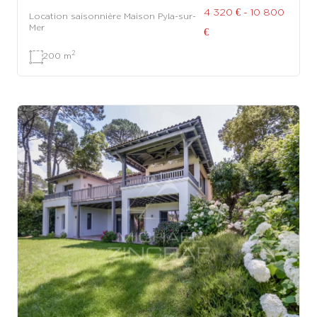
4 320 € - 10 800
Location saisonnière Maison Pyla-sur-
Mer
€
2
200 m