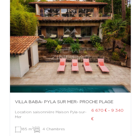
VILLA BABA- PYLA SUR MER- PROCHE PLAGE
6 670 € - 9 340
Location saisonnière Maison Pyla-sur-
Mer
€
2
185 m
|
4 Chambres