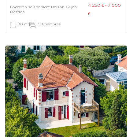
4 250 € - 7 000
Location saisonnière Maison Gujan-
Mestras
€
2
180 m
|
5 Chambres