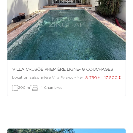
VILLA CRUSÖÉ PREMIÈRE LIGNE- 8 COUCHAGES
8 750 € - 17 500 €
Location saisonnière Villa Pyla-sur-Mer
2
200 m
|
4 Chambres