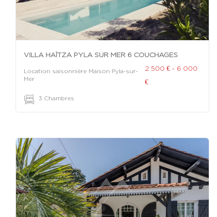
VILLA HAÏTZA PYLA SUR MER 6 COUCHAGES
2 500 € - 6 000
Location saisonnière Maison Pyla-sur-
Mer
€
|
3 Chambres