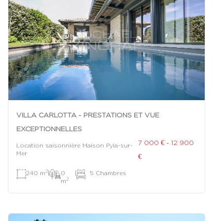
VILLA CARLOTTA - PRESTATIONS ET VUE
EXCEPTIONNELLES
7 000 € - 12 900
Location saisonnière Maison Pyla-sur-
Mer
€
2
240 m
|
0
|
5 Chambres
2
m