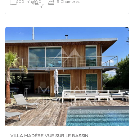
2
200 m
|
0
|
5 Chambres
2
m
VILLA MADÈRE VUE SUR LE BASSIN