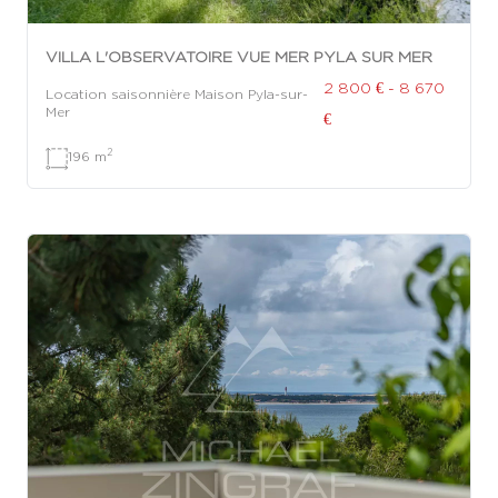
VILLA L'OBSERVATOIRE VUE MER PYLA SUR MER
2 800 € - 8 670
Location saisonnière Maison Pyla-sur-
Mer
€
2
196 m