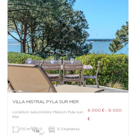
VILLA MISTRAL PYLA SUR MER
6 000 € - 8 000
Location saisonnière Maison Pyla-sur-
Mer
€
2
270 m
|
0
|
5 Chambres
2
m