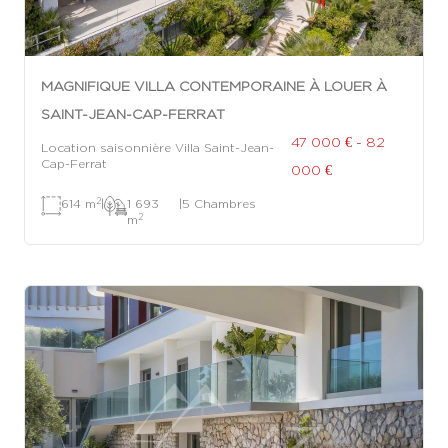
MAGNIFIQUE VILLA CONTEMPORAINE À LOUER À
SAINT-JEAN-CAP-FERRAT
47 000 € - 82
Location saisonnière Villa Saint-Jean-
Cap-Ferrat
000 €
2
614 m
|
1 693
|
5 Chambres
2
m