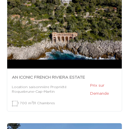
AN ICONIC FRENCH RIVIERA ESTATE
Prix sur
Location saisonnière Propriété
Roquebrune-Cap-Martin
Demande
2
1 700 m
|
11 Chambres