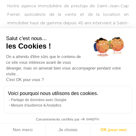
Notre agence immobilière de prestige de Saint-Jean-Cap
Ferrat, spécialiste de la vente et de la location en
immobilier haut de gamme depuis 45 ans intervient à Saint-
Jean-Cap Ferrat, nos experts peuvent aussi vous trouver
Salut c'est nous...
des solutions pour vos locations saisonnières sur toutes
les Cookies !
les communes entre Nice et Monaco : Cap D'Ail, Beaulieu-
sur-mer, Eze ou encore Villefranche-sur-mer, nous vous
On a attendu d'être sûrs que le contenu de
ce site vous intéresse avant de vous
proposons le catalogue le plus exhaustif de villas et de
déranger, mais on aimerait bien vous accompagner pendant votre
maisons de luxe à louer pour quelques jours ou pour la
visite...
C'est OK pour vous ?
saison estivale.
Voici pourquoi nous utilisons des cookies.
Vivre l'élégance et le raffinement à Saint-
Partage de données avec Google
Mesure d'audience & Analytics
Jean-Cap-Ferrat
Consentements certifiés par
Louer une villa à Saint-Jean-Cap-Ferrat
n’est pas seulement
Non merci
Je choisis
OK pour moi
une question de luxe; c’est l’art de vivre méditerranéen. Ici,