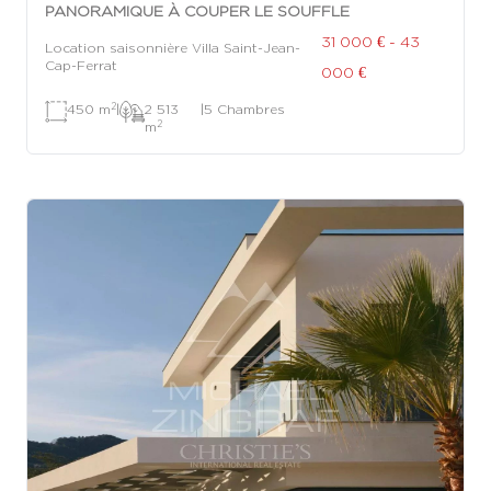
PANORAMIQUE À COUPER LE SOUFFLE
31 000 € - 43
Location saisonnière Villa Saint-Jean-
Cap-Ferrat
000 €
2
450 m
|
2 513
|
5 Chambres
2
m