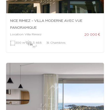
NICE RIMIEZ – VILLA MODERNE AVEC VUE
PANORAMIQUE
20 000 €
Location Villa Rimiez
2
300 m
|
3 468
|
6 Chambres
2
m