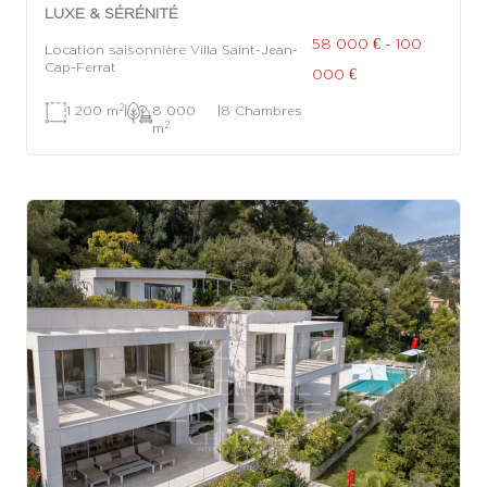
LUXE & SÉRÉNITÉ
58 000 € - 100
Location saisonnière Villa Saint-Jean-
Cap-Ferrat
000 €
2
1 200 m
|
8 000
|
8 Chambres
2
m