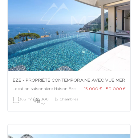
ÈZE - PROPRIÉTÉ CONTEMPORAINE AVEC VUE MER
15 000 € - 50 000 €
Location saisonnière Maison Èze
2
365 m
|
800
|
5 Chambres
2
m