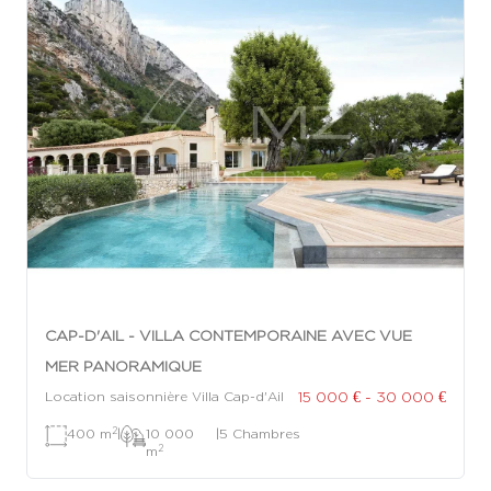
CAP-D'AIL - VILLA CONTEMPORAINE AVEC VUE
MER PANORAMIQUE
15 000 € - 30 000 €
Location saisonnière Villa Cap-d'Ail
2
400 m
|
10 000
|
5 Chambres
2
m