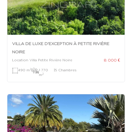
VILLA DE LUXE D'EXCEPTION À PETITE RIVIÈRE
NOIRE
8 000 €
Location Villa Petite Rivière Noire
2
490 m
|
1 770
|
5 Chambres
2
m