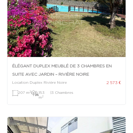
ÉLÉGANT DUPLEX MEUBLÉ DE 3 CHAMBRES EN
SUITE AVEC JARDIN – RIVIÈRE NOIRE
2 573 €
Location Duplex Rivière Noire
2
207 m
|
153
|
3 Chambres
2
m