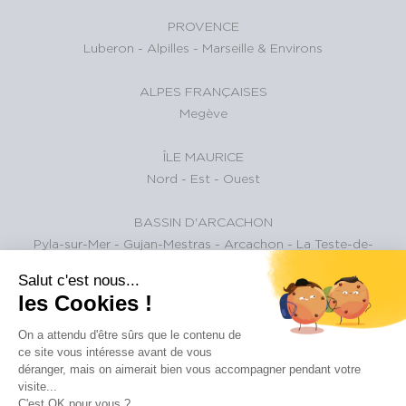
PROVENCE
Luberon
-
Alpilles
-
Marseille & Environs
ALPES FRANÇAISES
Megève
ÎLE MAURICE
Nord
-
Est
-
Ouest
BASSIN D'ARCACHON
Pyla-sur-Mer
-
Gujan-Mestras
-
Arcachon
-
La Teste-de-
Buch
Salut c'est nous...
les Cookies !
ALPES SUISSES
Gstaad et environs
On a attendu d'être sûrs que le contenu de
ce site vous intéresse avant de vous
déranger, mais on aimerait bien vous accompagner pendant votre
PARIS ET SA RÉGION
visite...
paris
C'est OK pour vous ?