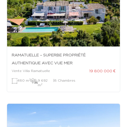
RAMATUELLE – SUPERBE PROPRIÉTÉ
AUTHENTIQUE AVEC VUE MER
19 800 000 €
Vente Villa Ramatuelle
2
480 m
|
9 692
|
8 Chambres
2
m