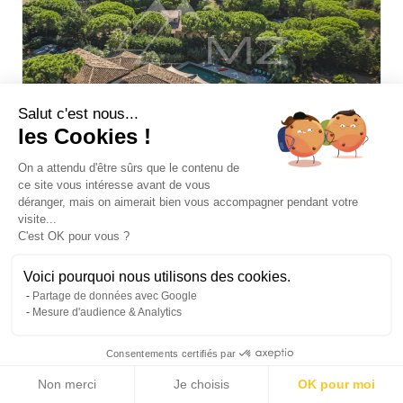
Salut c'est nous...
les Cookies !
On a attendu d'être sûrs que le contenu de
ce site vous intéresse avant de vous
déranger, mais on aimerait bien vous accompagner pendant votre
visite...
RAMATUELLE - PAMPELONNE - VILLA
C'est OK pour vous ?
CONTEMPORAINE D’EXCEPTION
6 990 000 €
Voici pourquoi nous utilisons des cookies.
Vente Villa Ramatuelle
Partage de données avec Google
2
320 m
|
3 700
|
6 Chambres
Mesure d'audience & Analytics
2
m
Consentements certifiés par
Non merci
Je choisis
OK pour moi