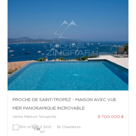
PROCHE DE SAINT-TROPEZ - MAISON AVEC VUE
MER PANORAMIQUE INCROYABLE
9 700 000 €
Vente Maison Sinopolis
2
350 m
|
2 500
|
6 Chambres
2
m