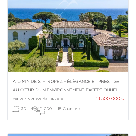
A 15 MIN DE ST-TROPEZ – ÉLÉGANCE ET PRESTIGE
AU CŒUR D’UN ENVIRONNEMENT EXCEPTIONNEL
19 500 000 €
Vente Propriété Ramatuelle
2
430 m
|
11 000
|
8 Chambres
2
m