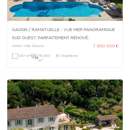
GASSIN / RAMATUELLE - VUE MER PANORAMIQUE
SUD OUEST. PARFAITEMENT RÉNOVÉ.
7 900 000 €
Vente Villa Gassin
2
330 m
|
19 280
|
6 Chambres
2
m