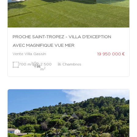
PROCHE SAINT-TROPEZ - VILLA D'EXCEPTION
AVEC MAGNIFIQUE VUE MER
19 950 000 €
Vente Villa Gassin
2
700 m
|
2 500
|
6 Chambres
2
m