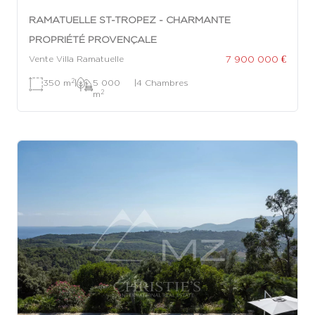
RAMATUELLE ST-TROPEZ - CHARMANTE
PROPRIÉTÉ PROVENÇALE
7 900 000 €
Vente Villa Ramatuelle
2
350 m
|
5 000
|
4 Chambres
2
m