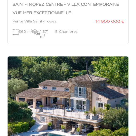
SAINT-TROPEZ CENTRE - VILLA CONTEMPORAINE
VUE MER EXCEPTIONNELLE
14 900 000 €
Vente Villa Saint-Tropez
2
360 m
|
1 571
|
5 Chambres
2
m