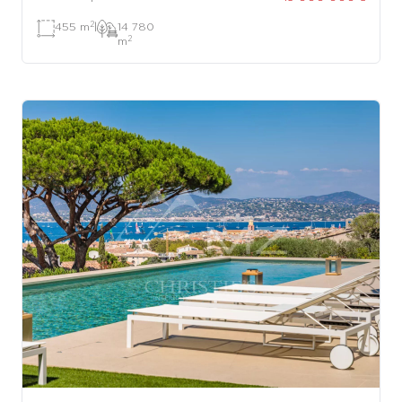
2
455 m
|
14 780
2
m