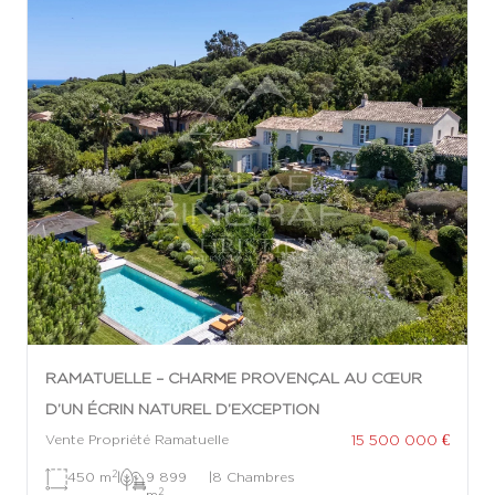
RAMATUELLE – CHARME PROVENÇAL AU CŒUR
D’UN ÉCRIN NATUREL D’EXCEPTION
15 500 000 €
Vente Propriété Ramatuelle
2
450 m
|
9 899
|
8 Chambres
2
m