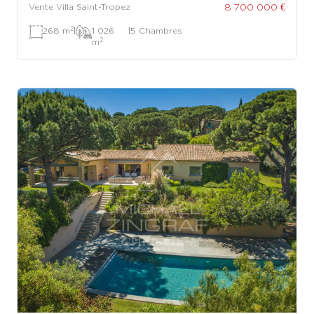
8 700 000 €
Vente Villa Saint-Tropez
2
268 m
|
1 026
|
5 Chambres
2
m