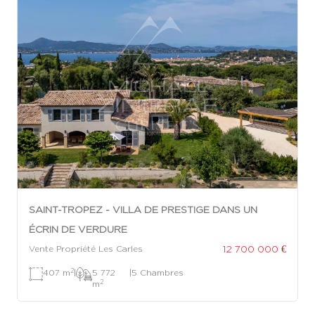
SAINT-TROPEZ - VILLA DE PRESTIGE DANS UN
ÉCRIN DE VERDURE
12 700 000 €
Vente Propriété Les Carles
2
407 m
|
5 772
|
5 Chambres
2
m