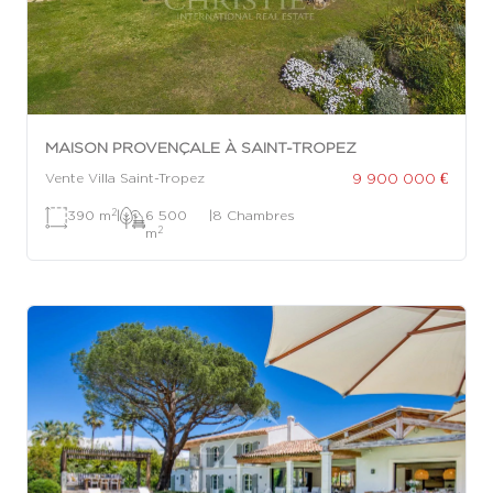
MAISON PROVENÇALE À SAINT-TROPEZ
9 900 000 €
Vente Villa Saint-Tropez
2
390 m
|
6 500
|
8 Chambres
2
m