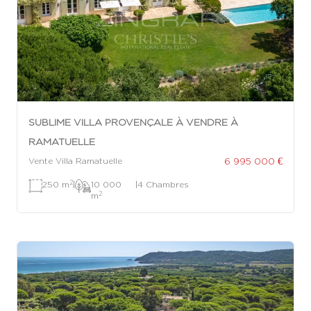
SUBLIME VILLA PROVENÇALE À VENDRE À
RAMATUELLE
6 995 000 €
Vente Villa Ramatuelle
2
250 m
|
10 000
|
4 Chambres
2
m