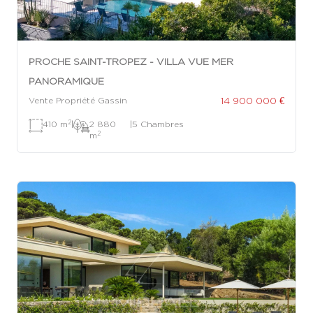
PROCHE SAINT-TROPEZ - VILLA VUE MER
PANORAMIQUE
14 900 000 €
Vente Propriété Gassin
2
410 m
|
2 880
|
5 Chambres
2
m