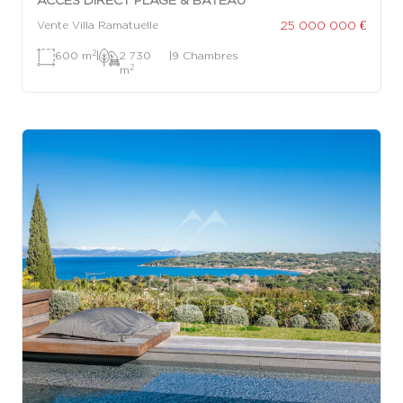
25 000 000 €
Vente Villa Ramatuelle
2
600 m
|
2 730
|
9 Chambres
2
m