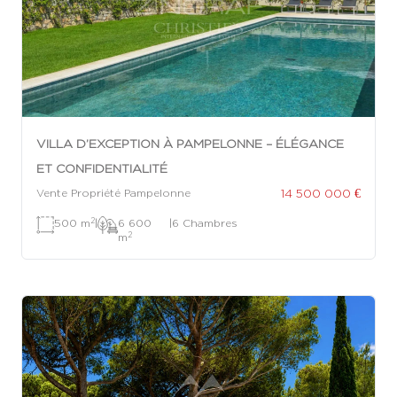
VILLA D’EXCEPTION À PAMPELONNE – ÉLÉGANCE
ET CONFIDENTIALITÉ
14 500 000 €
Vente Propriété Pampelonne
2
500 m
|
6 600
|
6 Chambres
2
m