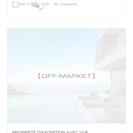
2
348 m
|
1 639
|
6 Chambres
2
m
PROPRIÉTÉ D'EXCEPTION AVEC VUE