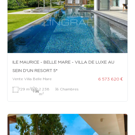
ILE MAURICE - BELLE MARE - VILLA DE LUXE AU
SEIN D'UN RESORT 5*
6 573 620 €
Vente Villa Belle Mare
2
729 m
|
2 238
|
6 Chambres
2
m