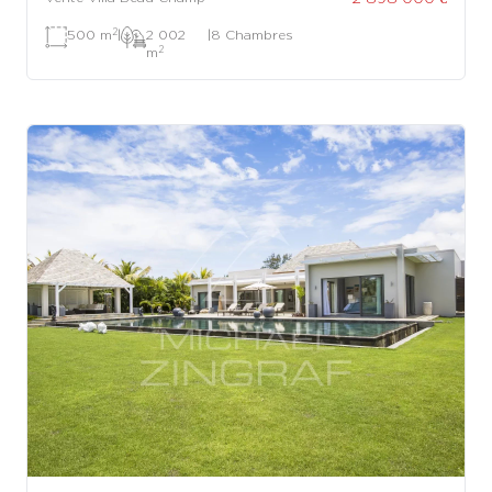
2
500 m
|
2 002
|
8 Chambres
2
m