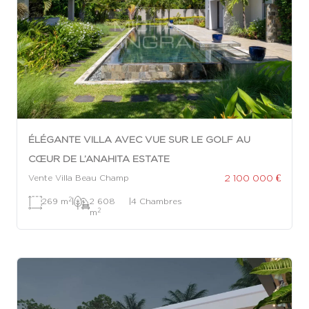
ÉLÉGANTE VILLA AVEC VUE SUR LE GOLF AU
CŒUR DE L’ANAHITA ESTATE
2 100 000 €
Vente Villa Beau Champ
2
269 m
|
2 608
|
4 Chambres
2
m