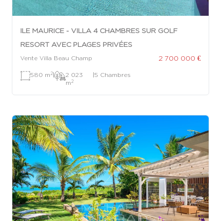
ILE MAURICE - VILLA 4 CHAMBRES SUR GOLF
RESORT AVEC PLAGES PRIVÉES
2 700 000 €
Vente Villa Beau Champ
2
580 m
|
2 023
|
5 Chambres
2
m