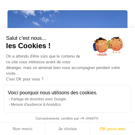
Salut c'est nous...
les Cookies !
On a attendu d'être sûrs que le contenu de
ce site vous intéresse avant de vous
déranger, mais on aimerait bien vous accompagner pendant votre
visite...
C'est OK pour vous ?
Voici pourquoi nous utilisons des cookies.
Partage de données avec Google
Mesure d'audience & Analytics
ILE MAURICE - VILLA DE LUXE SUR GOLF
Consentements certifiés par
1 900 000 €
Vente Villa jumelée Beau Champ
Non merci
Je choisis
OK pour moi
2
304 m
|
2 243
|
4 Chambres