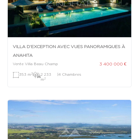
VILLA D’EXCEPTION AVEC VUES PANORAMIQUES À
ANAHITA
3 400 000 €
Vente Villa Beau Champ
2
353 m
|
2 233
|
4 Chambres
2
m