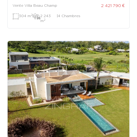
2 421 790 €
Vente Villa Beau Champ
2
304 m
|
2 243
|
4 Chambres
2
m