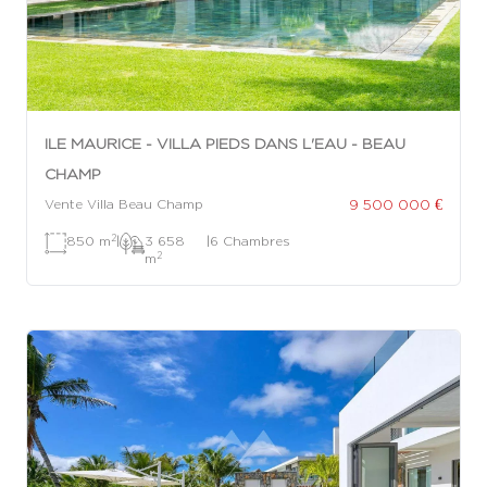
ILE MAURICE - VILLA PIEDS DANS L'EAU - BEAU
CHAMP
9 500 000 €
Vente Villa Beau Champ
2
850 m
|
3 658
|
6 Chambres
2
m