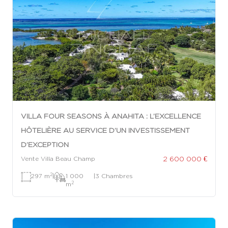
VILLA FOUR SEASONS À ANAHITA : L’EXCELLENCE
HÔTELIÈRE AU SERVICE D’UN INVESTISSEMENT
D’EXCEPTION
2 600 000 €
Vente Villa Beau Champ
2
297 m
|
1 000
|
3 Chambres
2
m