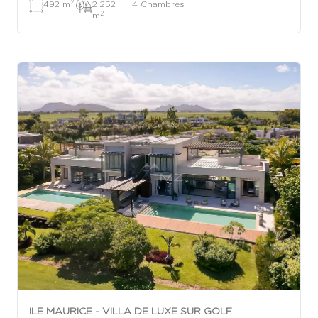
2
492 m
|
2 252
|
4 Chambres
2
m
ILE MAURICE - VILLA DE LUXE SUR GOLF