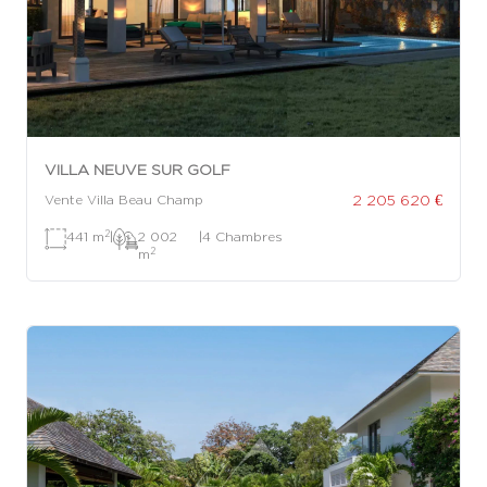
VILLA NEUVE SUR GOLF
2 205 620 €
Vente Villa Beau Champ
2
441 m
|
2 002
|
4 Chambres
2
m