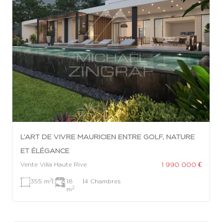
L’ART DE VIVRE MAURICIEN ENTRE GOLF, NATURE
ET ÉLÉGANCE
1 990 000 €
Vente Villa Haute Rive
2
355 m
|
18
|
4 Chambres
2
m