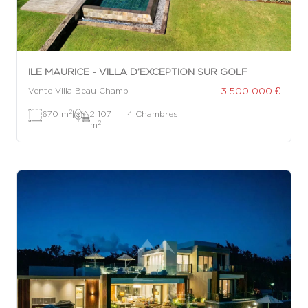
ILE MAURICE - VILLA D’EXCEPTION SUR GOLF
3 500 000 €
Vente Villa Beau Champ
2
670 m
|
2 107
|
4 Chambres
2
m