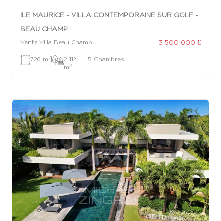
ILE MAURICE - VILLA CONTEMPORAINE SUR GOLF -
BEAU CHAMP
3 500 000 €
Vente Villa Beau Champ
2
726 m
|
2 112
|
5 Chambres
2
m