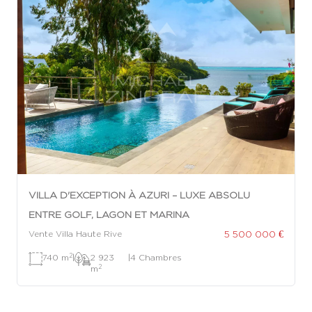
VILLA D'EXCEPTION À AZURI – LUXE ABSOLU
ENTRE GOLF, LAGON ET MARINA
5 500 000 €
Vente Villa Haute Rive
2
740 m
|
2 923
|
4 Chambres
2
m