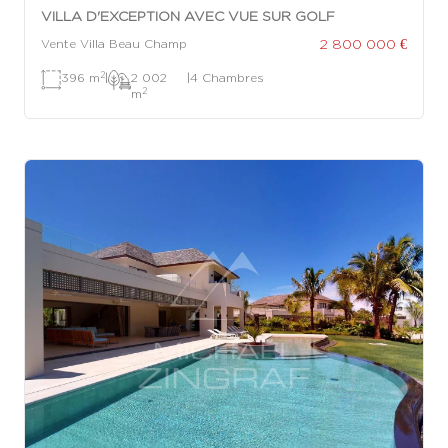
VILLA D'EXCEPTION AVEC VUE SUR GOLF
2 800 000 €
Vente Villa Beau Champ
2
396 m
|
2 002
|
4 Chambres
2
m