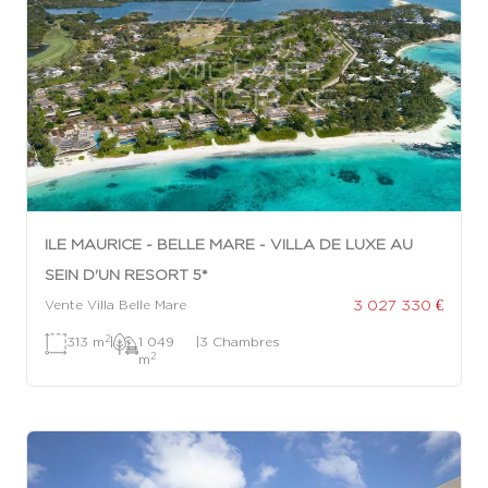
ILE MAURICE - BELLE MARE - VILLA DE LUXE AU
SEIN D'UN RESORT 5*
3 027 330 €
Vente Villa Belle Mare
2
313 m
|
1 049
|
3 Chambres
2
m