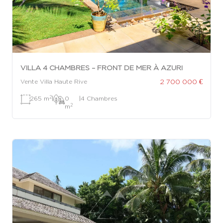
VILLA 4 CHAMBRES – FRONT DE MER À AZURI
2 700 000 €
Vente Villa Haute Rive
2
265 m
|
0
|
4 Chambres
2
m