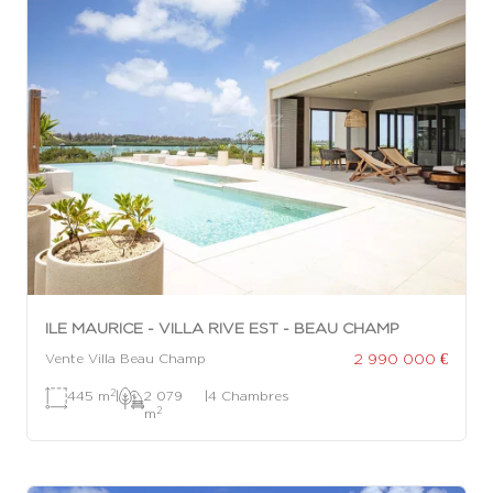
ILE MAURICE - VILLA RIVE EST - BEAU CHAMP
2 990 000 €
Vente Villa Beau Champ
2
445 m
|
2 079
|
4 Chambres
2
m