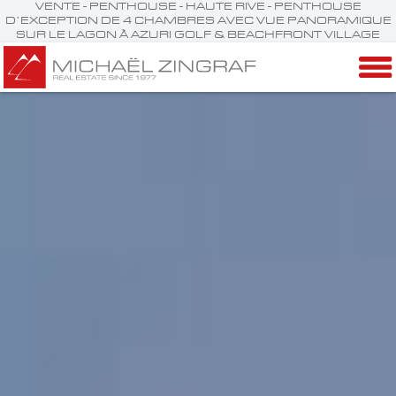
VENTE - PENTHOUSE - HAUTE RIVE - PENTHOUSE
D’EXCEPTION DE 4 CHAMBRES AVEC VUE PANORAMIQUE
SUR LE LAGON À AZURI GOLF & BEACHFRONT VILLAGE