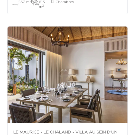
2
257 m
|
613
|
3 Chambres
2
m
ILE MAURICE - LE CHALAND - VILLA AU SEIN D'UN