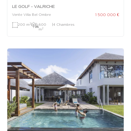
LE GOLF - VALRICHE
1 500 000 €
Vente Villa Bel Ombre
2
200 m
|
600
|
4 Chambres
2
m