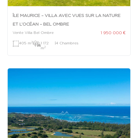
ÎLE MAURICE – VILLA AVEC VUES SUR LA NATURE
ET L’OCÉAN – BEL OMBRE
1 950 000 €
Vente Villa Bel Ombre
2
405 m
|
1 172
|
4 Chambres
2
m