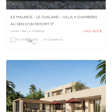
ILE MAURICE - LE CHALAND - VILLA 4 CHAMBRES
AU SEIN D'UN RESORT 5*
1 470 420 €
Vente Villa Le Chaland
2
337 m
|
825
|
4 Chambres
2
m