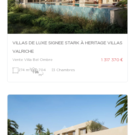
VILLAS DE LUXE SIGNEE STARK À HERITAGE VILLAS
VALRICHE
1 317 370 €
Vente Villa Bel Ombre
2
274 m
|
704
|
3 Chambres
2
m