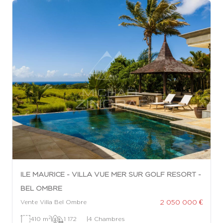
ILE MAURICE - VILLA VUE MER SUR GOLF RESORT -
BEL OMBRE
2 050 000 €
Vente Villa Bel Ombre
2
410 m
|
1 172
|
4 Chambres