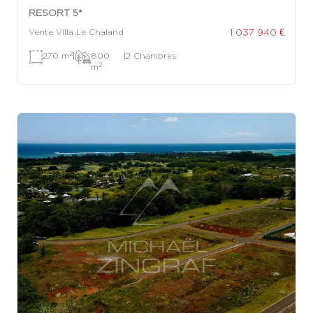
RESORT 5*
1 037 940 €
Vente Villa Le Chaland
2
270 m
|
800
|
2 Chambres
2
m