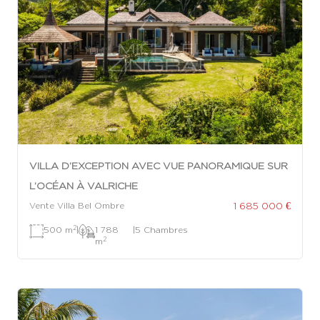
VILLA D’EXCEPTION AVEC VUE PANORAMIQUE SUR
L’OCÉAN À VALRICHE
1 685 000 €
Vente Villa Bel Ombre
2
500 m
|
1 788
|
5 Chambres
2
m