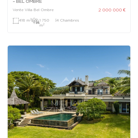
– BEL OMBRE
2 000 000 €
Vente Villa Bel Ombre
2
418 m
|
1 750
|
4 Chambres
2
m