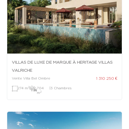
VILLAS DE LUXE DE MARQUE À HERITAGE VILLAS
VALRICHE
1 310 250 €
Vente Villa Bel Ombre
2
274 m
|
704
|
3 Chambres
2
m