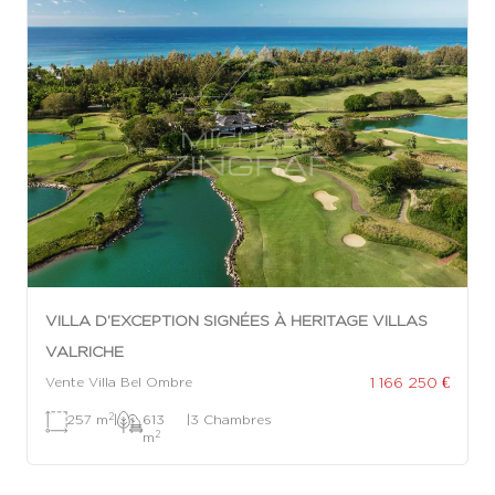
VILLA D’EXCEPTION SIGNÉES À HERITAGE VILLAS
VALRICHE
1 166 250 €
Vente Villa Bel Ombre
2
257 m
|
613
|
3 Chambres
2
m