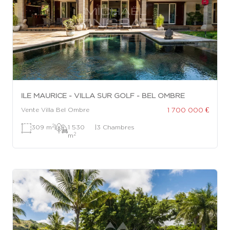
ILE MAURICE - VILLA SUR GOLF - BEL OMBRE
1 700 000 €
Vente Villa Bel Ombre
2
309 m
|
1 530
|
3 Chambres
2
m