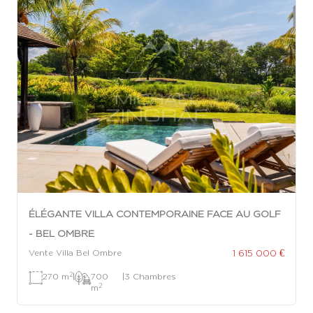
ÉLÉGANTE VILLA CONTEMPORAINE FACE AU GOLF
- BEL OMBRE
1 615 000 €
Vente Villa Bel Ombre
2
270 m
|
700
|
3 Chambres
2
m