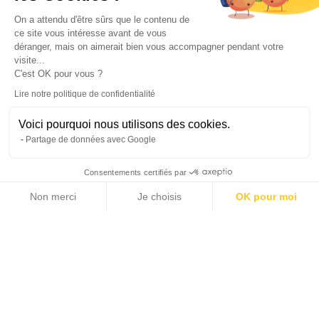
On a attendu d'être sûrs que le contenu de
ce site vous intéresse avant de vous
déranger, mais on aimerait bien vous accompagner pendant votre
visite...
C'est OK pour vous ?
Je souhaite recevoir les offres et les informations du groupe
Lire notre politique de confidentialité
Michaël Zingraf Real Estate
Voici pourquoi nous utilisons des cookies.
Envoyer
Partage de données avec Google
Consentements certifiés par
#Villas Contemporaines
#Off-Market
Non merci
Je choisis
OK pour moi
#Biens d'Exception
Axeptio consent
Plateforme de Gestion du Consentement : Personnalisez vos Options
Notre plateforme vous permet d'adapter et de gérer vos paramètres de 
Prestations
Air conditionné
Internet