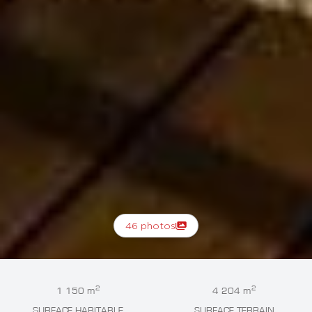
46 photos
2
2
1 150 m
4 204 m
SURFACE HABITABLE
SURFACE TERRAIN