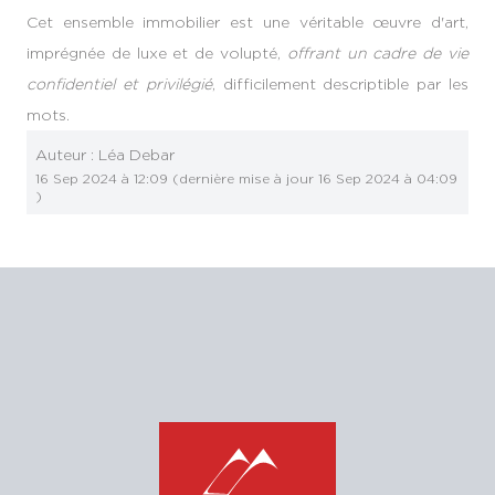
Cet ensemble immobilier est une véritable œuvre d'art,
imprégnée de luxe et de volupté,
offrant un cadre de vie
confidentiel et privilégié
, difficilement descriptible par les
mots.
Auteur :
Léa Debar
16 Sep 2024 à 12:09
(dernière mise à jour
16 Sep 2024 à 04:09
)