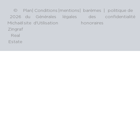
©
Plan
|
Conditions
|
mentions
|
barèmes
|
politique de
2026
du
Générales
légales
des
confidentialité
Michaël
site
d'Utilisation
honoraires
Zingraf
Real
Estate