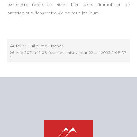
partenaire référence, aussi bien dans l’immobilier de
prestige que dans votre vie de tous les jours.
Auteur :
Guillaume Fischer
26 Aug 2021 à 12:08
(dernière mise à jour
22 Jul 2023 à 08:07
)