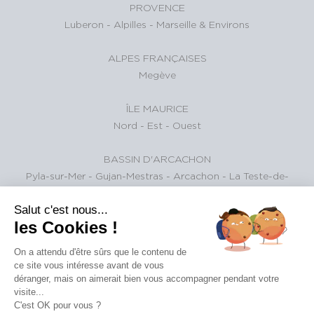
PROVENCE
Luberon
-
Alpilles
-
Marseille & Environs
ALPES FRANÇAISES
Megève
ÎLE MAURICE
Nord
-
Est
-
Ouest
BASSIN D'ARCACHON
Pyla-sur-Mer
-
Gujan-Mestras
-
Arcachon
-
La Teste-de-
Buch
Salut c'est nous...
les Cookies !
ALPES SUISSES
Gstaad et environs
On a attendu d'être sûrs que le contenu de
ce site vous intéresse avant de vous
PARIS ET SA RÉGION
déranger, mais on aimerait bien vous accompagner pendant votre
paris
visite...
C'est OK pour vous ?