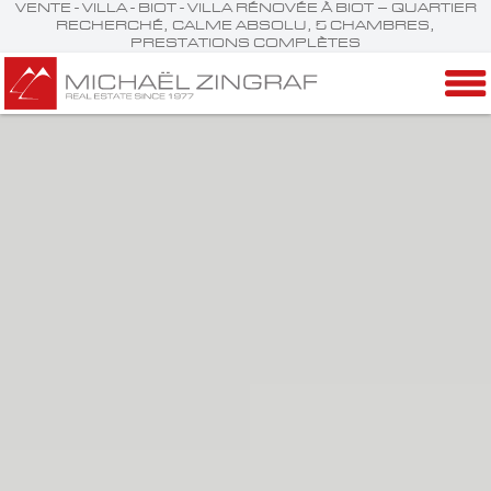
VENTE - VILLA - BIOT - VILLA RÉNOVÉE À BIOT – QUARTIER
RECHERCHÉ, CALME ABSOLU, 5 CHAMBRES,
PRESTATIONS COMPLÈTES