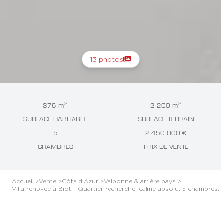
13 photos
2
2
376 m
2 200 m
SURFACE HABITABLE
SURFACE TERRAIN
5
2 450 000 €
CHAMBRES
PRIX DE VENTE
Accueil >
Vente >
Côte d'Azur >
Valbonne & arrière pays >
Villa rénovée à Biot – Quartier recherché, calme absolu, 5 chambres