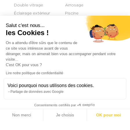
Double vitrage
Arrosage
Éclairage extérieur
Piscine
Air conditionné
Fenêtres coulissantes
Salut c'est nous...
Jeu de boules
Jacuzzi
les Cookies !
Cheminée
On a attendu d'être sûrs que le contenu de
ce site vous intéresse avant de vous
déranger, mais on aimerait bien vous accompagner pendant votre
visite...
C'est OK pour vous ?
+
Lire notre politique de confidentialité
−
Voici pourquoi nous utilisons des cookies.
Partage de données avec Google
Consentements certifiés par
Non merci
Je choisis
OK pour moi
Axeptio consent
Plateforme de Gestion du Consentement : Personnalisez vos Options