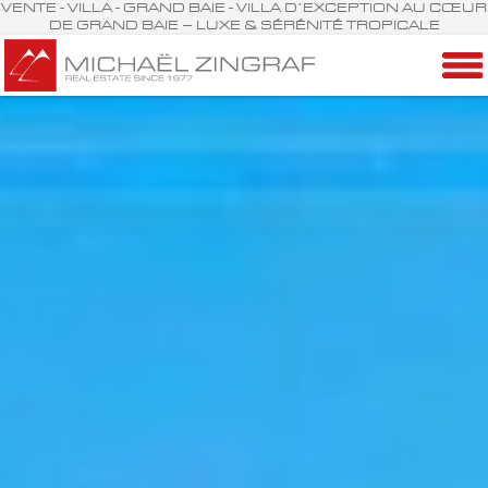
VENTE - VILLA - GRAND BAIE - VILLA D’EXCEPTION AU CŒUR
DE GRAND BAIE – LUXE & SÉRÉNITÉ TROPICALE