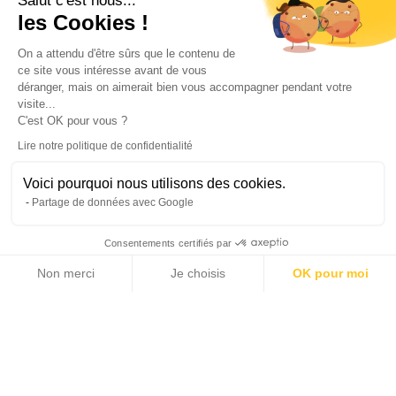
Salut c'est nous...
les Cookies !
On a attendu d'être sûrs que le contenu de
ce site vous intéresse avant de vous
déranger, mais on aimerait bien vous accompagner pendant votre
visite...
C'est OK pour vous ?
Lire notre politique de confidentialité
Voici pourquoi nous utilisons des cookies.
Partage de données avec Google
Consentements certifiés par
Non merci
Je choisis
OK pour moi
7 photos
Axeptio consent
Plateforme de Gestion du Consentement : Personnalisez vos Options
Notre plateforme vous permet d'adapter et de gérer vos paramètres de 
2
2
265 m
722 m
SURFACE HABITABLE
SURFACE TERRAIN