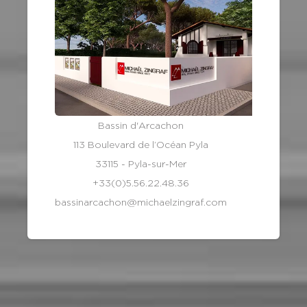
Bassin d'Arcachon
113 Boulevard de l’Océan Pyla
33115 - Pyla-sur-Mer
+33(0)5.56.22.48.36
bassinarcachon@michaelzingraf.com