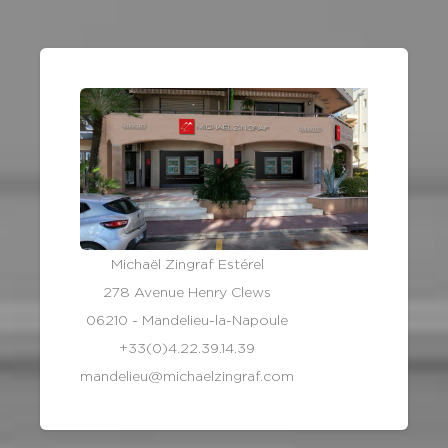
Michaël Zingraf Estérel
278 Avenue Henry Clews
06210 - Mandelieu-la-Napoule
+33(0)4.22.39.14.39
mandelieu@michaelzingraf.com