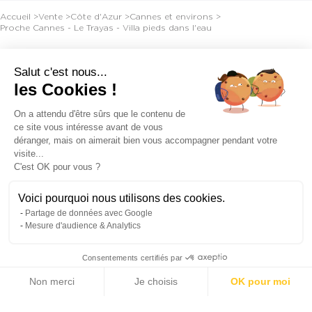
Accueil >
Vente >
Côte d'Azur >
Cannes et environs >
Proche Cannes - Le Trayas - Villa pieds dans l'eau
Théoule-sur-Mer
Salut c'est nous...
les Cookies !
On a attendu d'être sûrs que le contenu de
PROCHE CANNES - LE TRAYAS - VILLA PIEDS
ce site vous intéresse avant de vous
DANS L'EAU
déranger, mais on aimerait bien vous accompagner pendant votre
visite...
C'est OK pour vous ?
Remarquable rénovation contemporaine pour cette
propriété disposant d'un accès direct à la mer, via un
Voici pourquoi nous utilisons des cookies.
Partage de données avec Google
portillon situé dans les rochers. La villa principale dispose
Mesure d'audience & Analytics
de 4 suites, dont une chambre de maître et donne sur des
Consentements certifiés par
vaste terrasses jouxtant une piscine face à la mer.
Non merci
Je choisis
OK pour moi
La maison d'invités propose 5 chambres et un salon
Axeptio consent
Plateforme de Gestion du Consentement : Personnalisez vos Options
cuisine.