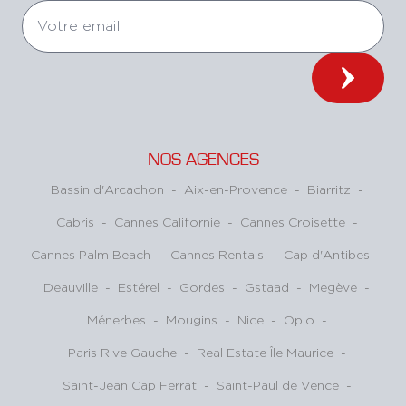
NOS AGENCES
Bassin d'Arcachon
-
Aix-en-Provence
-
Biarritz
-
Cabris
-
Cannes Californie
-
Cannes Croisette
-
Cannes Palm Beach
-
Cannes Rentals
-
Cap d'Antibes
-
Deauville
-
Estérel
-
Gordes
-
Gstaad
-
Megève
-
Ménerbes
-
Mougins
-
Nice
-
Opio
-
Paris Rive Gauche
-
Real Estate Île Maurice
-
Saint-Jean Cap Ferrat
-
Saint-Paul de Vence
-