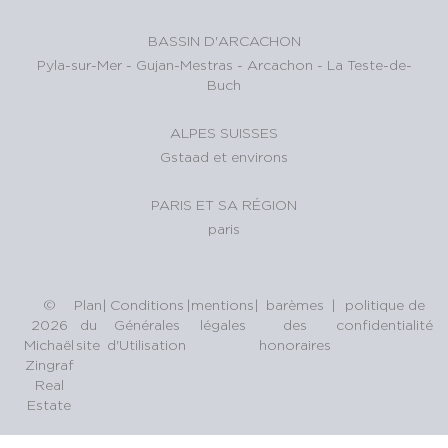
BASSIN D'ARCACHON
Pyla-sur-Mer
-
Gujan-Mestras
-
Arcachon
-
La Teste-de-
Buch
ALPES SUISSES
Gstaad et environs
PARIS ET SA RÉGION
paris
©
Plan
|
Conditions
|
mentions
|
barèmes
|
politique de
2026
du
Générales
légales
des
confidentialité
Michaël
site
d'Utilisation
honoraires
Zingraf
Real
Estate