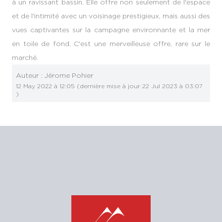
à un ravissant bassin. Elle offre non seulement de l'espace
et de l'intimité avec un voisinage prestigieux, mais aussi des
vues captivantes sur la campagne environnante et la mer
en toile de fond. C'est une merveilleuse offre, rare sur le
marché.
Auteur :
Jérome Pohier
12 May 2022 à 12:05
(dernière mise à jour
22 Jul 2023 à 03:07
)