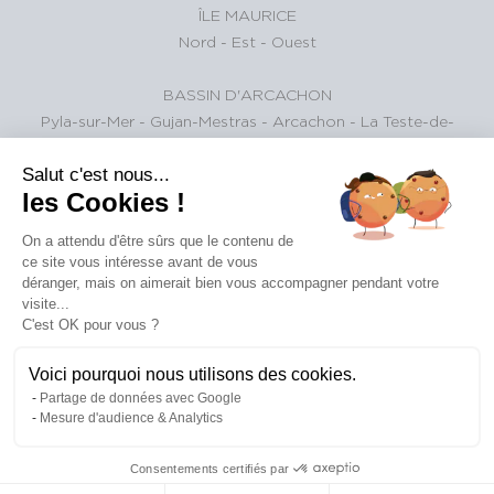
ÎLE MAURICE
Nord
-
Est
-
Ouest
BASSIN D'ARCACHON
Pyla-sur-Mer
-
Gujan-Mestras
-
Arcachon
-
La Teste-de-
Buch
Salut c'est nous...
ALPES SUISSES
les Cookies !
Gstaad et environs
On a attendu d'être sûrs que le contenu de
ce site vous intéresse avant de vous
PARIS ET SA RÉGION
déranger, mais on aimerait bien vous accompagner pendant votre
paris
visite...
C'est OK pour vous ?
Voici pourquoi nous utilisons des cookies.
©
Plan
|
Conditions
|
mentions
|
barèmes
|
politique de
Partage de données avec Google
2026
du
Générales
légales
des
confidentialité
Mesure d'audience & Analytics
Michaël
site
d'Utilisation
honoraires
Zingraf
Consentements certifiés par
Real