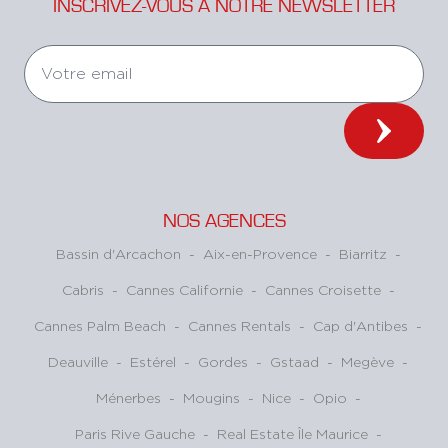
INSCRIVEZ-VOUS À NOTRE NEWSLETTER
NOS AGENCES
Bassin d'Arcachon
-
Aix-en-Provence
-
Biarritz
-
Cabris
-
Cannes Californie
-
Cannes Croisette
-
Cannes Palm Beach
-
Cannes Rentals
-
Cap d'Antibes
-
Deauville
-
Estérel
-
Gordes
-
Gstaad
-
Megève
-
Ménerbes
-
Mougins
-
Nice
-
Opio
-
Paris Rive Gauche
-
Real Estate Île Maurice
-