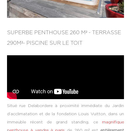
SUPERBE PENTHOUSE 260 M² - TERRASSE
290M²- PISCINE SUR LE TOIT
Situé rue Delabordere à proximité immédiate du Jardin
d’acclimatation et de la fondation Louis Vuitton, dans un
immeuble récent de grand standing, ce
magnifique
penthouse à vendre à paris
de 260 m² est
entièrement