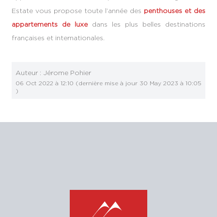
Estate vous propose toute l’année des
penthouses et des
appartements de luxe
dans les plus belles destinations
françaises et internationales.
Auteur :
Jérome Pohier
06 Oct 2022 à 12:10
(dernière mise à jour
30 May 2023 à 10:05
)