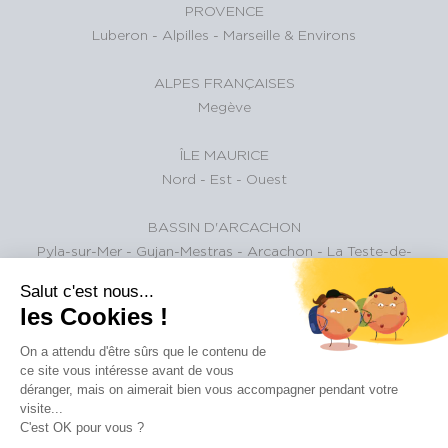
PROVENCE
Luberon
-
Alpilles
-
Marseille & Environs
ALPES FRANÇAISES
Megève
ÎLE MAURICE
Nord
-
Est
-
Ouest
BASSIN D'ARCACHON
Pyla-sur-Mer
-
Gujan-Mestras
-
Arcachon
-
La Teste-de-
Buch
Salut c'est nous...
les Cookies !
ALPES SUISSES
Gstaad et environs
On a attendu d'être sûrs que le contenu de
ce site vous intéresse avant de vous
déranger, mais on aimerait bien vous accompagner pendant votre
PARIS ET SA RÉGION
visite...
paris
C'est OK pour vous ?