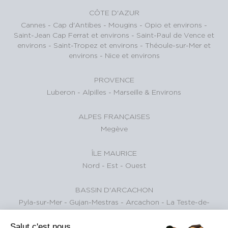
CÔTE D'AZUR
Cannes
-
Cap d'Antibes
-
Mougins
-
Opio et environs
-
Saint-Jean Cap Ferrat et environs
-
Saint-Paul de Vence et
environs
-
Saint-Tropez et environs
-
Théoule-sur-Mer et
environs
-
Nice et environs
PROVENCE
Luberon
-
Alpilles
-
Marseille & Environs
ALPES FRANÇAISES
Megève
ÎLE MAURICE
Nord
-
Est
-
Ouest
BASSIN D'ARCACHON
Pyla-sur-Mer
-
Gujan-Mestras
-
Arcachon
-
La Teste-de-
Buch
Salut c'est nous...