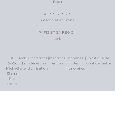
Buch
ALPES SUISSES
Gstaad et environs
PARIS ET SA RÉGION
paris
©
Plan
|
Conditions
|
mentions
|
barèmes
|
politique de
2026
du
Générales
légales
des
confidentialité
Michaël
site
d'Utilisation
honoraires
Zingraf
Real
Estate