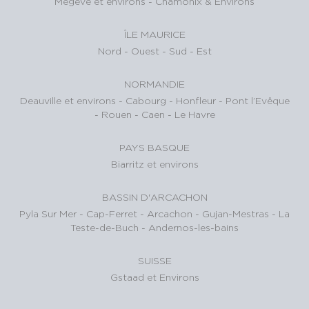
Megève et environs
-
Chamonix & Environs
ÎLE MAURICE
Nord
-
Ouest
-
Sud
-
Est
NORMANDIE
Deauville et environs
-
Cabourg
-
Honfleur
-
Pont l’Evêque
-
Rouen
-
Caen
-
Le Havre
PAYS BASQUE
Biarritz et environs
BASSIN D'ARCACHON
Pyla Sur Mer
-
Cap-Ferret
-
Arcachon
-
Gujan-Mestras
-
La
Teste-de-Buch
-
Andernos-les-bains
SUISSE
Gstaad et Environs