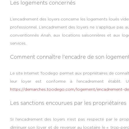
Les logements concernés
L’encadrement des loyers concerne les logements loués vides 
professionnel. L’encadrement des loyers ne s’applique pas a
conventionnés Anah, aux locations saisonnières et aux lo
services.
Comment connaître l'encadre de son logemen
Le site Internet Toodego permet aux propriétaires de connaîtr
leur loyer est conforme à l’encadrement établit. U
https://demarches.toodego.com/logement/encadrement-des
Les sanctions encourues par les propriétaires
Si l’encadrement des loyers n’est pas respecté par le propri
diminuer son loyer et de reverser au locataire le « trop-per