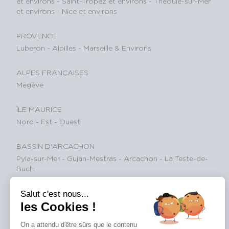
et environs
-
Saint-Tropez et environs
-
Théoule-sur-Mer
et environs
-
Nice et environs
PROVENCE
Luberon
-
Alpilles
-
Marseille & Environs
ALPES FRANÇAISES
Megève
ÎLE MAURICE
Nord
-
Est
-
Ouest
BASSIN D'ARCACHON
Pyla-sur-Mer
-
Gujan-Mestras
-
Arcachon
-
La Teste-de-
Buch
Salut c'est nous...
ALPES SUISSES
les Cookies !
Gstaad et environs
On a attendu d'être sûrs que le contenu