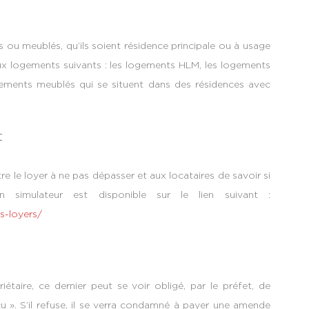
ou meublés, qu’ils soient résidence principale ou à usage
ux logements suivants : les logements HLM, les logements
gements meublés qui se situent dans des résidences avec
t
e le loyer à ne pas dépasser et aux locataires de savoir si
n simulateur est disponible sur le lien suivant :
-loyers/
étaire, ce dernier peut se voir obligé, par le préfet, de
çu ». S’il refuse, il se verra condamné à payer une amende