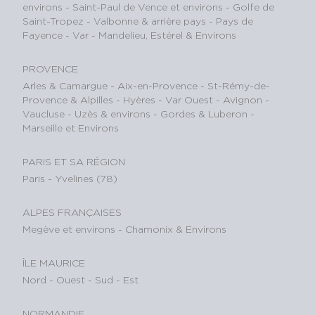
environs
-
Saint-Paul de Vence et environs
-
Golfe de
Saint-Tropez
-
Valbonne & arrière pays
-
Pays de
Fayence - Var
-
Mandelieu, Estérel & Environs
PROVENCE
Arles & Camargue
-
Aix-en-Provence
-
St-Rémy-de-
Provence & Alpilles
-
Hyères - Var Ouest
-
Avignon -
Vaucluse
-
Uzès & environs
-
Gordes & Luberon
-
Marseille et Environs
PARIS ET SA RÉGION
Paris
-
Yvelines (78)
ALPES FRANÇAISES
Megève et environs
-
Chamonix & Environs
ÎLE MAURICE
Nord
-
Ouest
-
Sud
-
Est
NORMANDIE