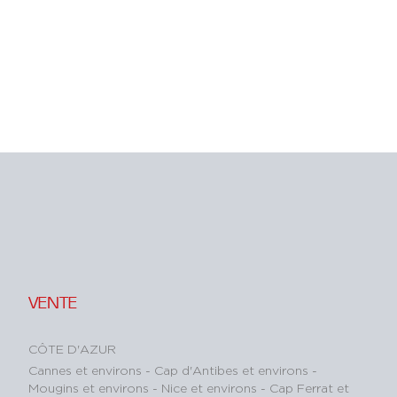
VENTE
CÔTE D'AZUR
Cannes et environs
-
Cap d'Antibes et environs
-
Mougins et environs
-
Nice et environs
-
Cap Ferrat et