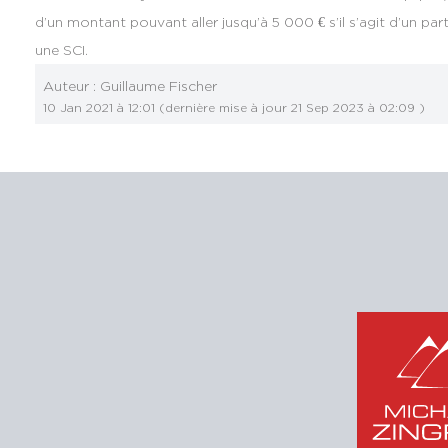
d’un montant pouvant aller jusqu’à 5 000 € s’il s’agit d’un par
une SCI.
Auteur :
Guillaume Fischer
10 Jan 2021 à 12:01
(dernière mise à jour
21 Sep 2023 à 02:09
)