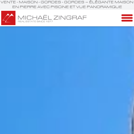
VENTE - MAISON - GORDES - GORDES – ÉLÉGANTE MAISON
EN PIERRE AVEC PISCINE ET VUE PANORAMIQUE