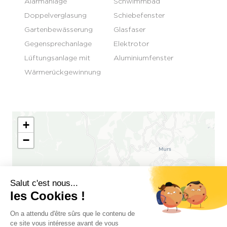
Alarmanlage
Schwimmbad
Doppelverglasung
Schiebefenster
Gartenbewässerung
Glasfaser
Gegensprechanlage
Elektrotor
Lüftungsanlage mit
Aluminiumfenster
Wärmerückgewinnung
+
−
Salut c'est nous...
les Cookies !
On a attendu d'être sûrs que le contenu de
ce site vous intéresse avant de vous