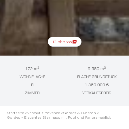
12 photos
2
2
172 m
9 580 m
WOHNFLÄCHE
FLÄCHE GRUNDSTÜCK
5
1 380 000 €
ZIMMER
VERKAUFSPREIS
Startseite >
Verkauf >
Provence >
Gordes & Luberon >
Gordes – Elegantes Steinhaus mit Pool und Panoramablick