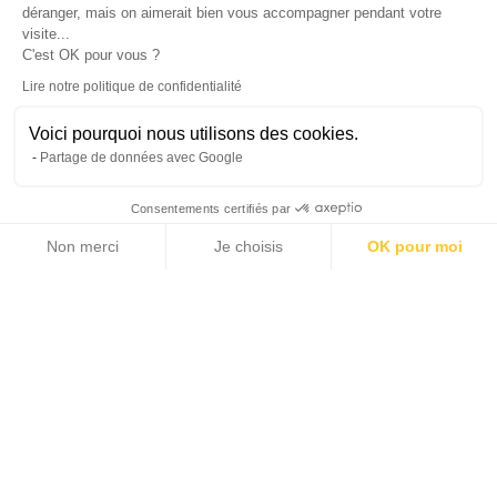
déranger, mais on aimerait bien vous accompagner pendant votre
visite...
C'est OK pour vous ?
Lire notre politique de confidentialité
Voici pourquoi nous utilisons des cookies.
Partage de données avec Google
Consentements certifiés par
Non merci
Je choisis
OK pour moi
Axeptio consent
Plateforme de Gestion du Consentement : Personnalisez vos Options
Notre plateforme vous permet d'adapter et de gérer vos paramètres de 
Leaflet
|
© Michaël Zingraf Real Estate