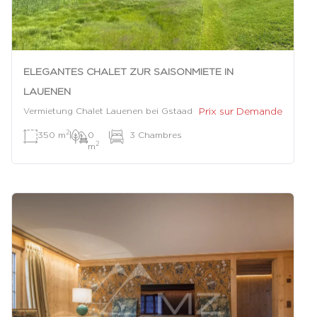
ELEGANTES CHALET ZUR SAISONMIETE IN
LAUENEN
Prix sur Demande
Vermietung Chalet Lauenen bei Gstaad
2
350 m
|
0
|
3 Chambres
2
m