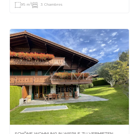
2
95 m
|
3 Chambres
SCHÖNE WOHNUNG IN WISPILE ZU VERMIETEN