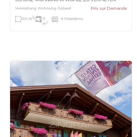
Prix sur Demande
Vermietung Wohnung Gstaad
2
130 m
|
0
|
4 Chambres
2
m