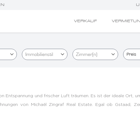
EN
U
VERKAUF
VERMIETU
Immobilienstil
Zimmer(n)
Preis
 von Entspannung und frischer Luft träumen. Es ist der ideale Ort,
ungen von Michaël Zingraf Real Estate. Egal ob Gstaad, Zerm