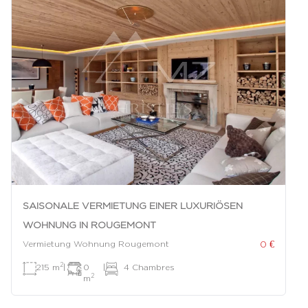
SAISONALE VERMIETUNG EINER LUXURIÖSEN
WOHNUNG IN ROUGEMONT
0 €
Vermietung Wohnung Rougemont
2
215 m
|
0
|
4 Chambres
2
m