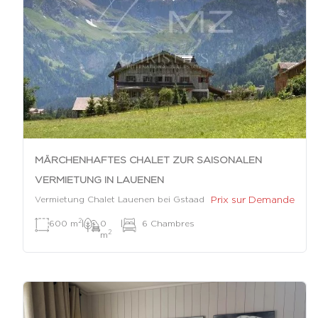
MÄRCHENHAFTES CHALET ZUR SAISONALEN
VERMIETUNG IN LAUENEN
Prix sur Demande
Vermietung Chalet Lauenen bei Gstaad
2
600 m
|
0
|
6 Chambres
2
m