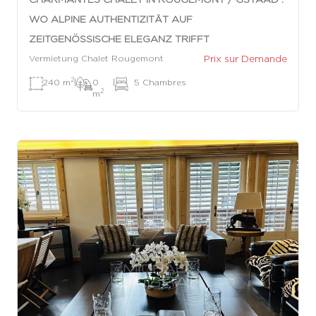
WO ALPINE AUTHENTIZITÄT AUF
ZEITGENÖSSISCHE ELEGANZ TRIFFT
Prix sur Demande
Vermietung Chalet Rougemont
2
240 m
|
0
|
5 Chambres
2
m