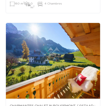
2
180 m
|
0
|
4 Chambres
2
m
CHARMANTES CHALET IN ROUGEMONT / GSTAAD :