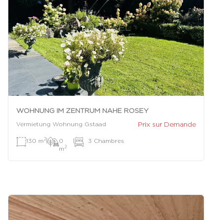
WOHNUNG IM ZENTRUM NAHE ROSEY
Prix sur Demande
Vermietung Wohnung Gstaad
2
130 m
|
0
|
3 Chambres
2
m