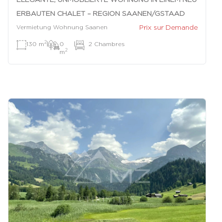
ERBAUTEN CHALET – REGION SAANEN/GSTAAD
Prix sur Demande
Vermietung Wohnung Saanen
2
130 m
|
0
|
2 Chambres
2
m