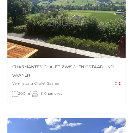
CHARMANTES CHALET ZWISCHEN GSTAAD UND
SAANEN
0 €
Vermietung Chalet Saanen
2
200 m
|
3 Chambres