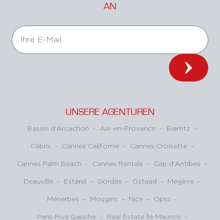
AN
UNSERE AGENTUREN
Bassin d'Arcachon
-
Aix-en-Provence
-
Biarritz
-
Cabris
-
Cannes Californie
-
Cannes Croisette
-
Cannes Palm Beach
-
Cannes Rentals
-
Cap d'Antibes
-
Deauville
-
Estérel
-
Gordes
-
Gstaad
-
Megève
-
Ménerbes
-
Mougins
-
Nice
-
Opio
-
Paris Rive Gauche
-
Real Estate Île Maurice
-