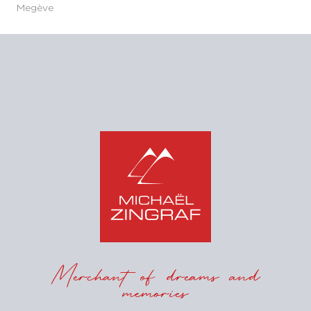
Megève
Merchant of dreams and
memories