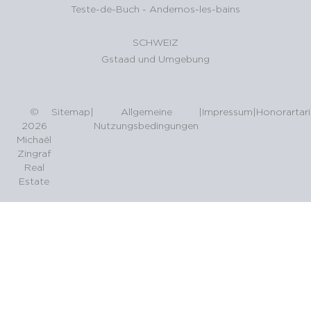
Teste-de-Buch
-
Andernos-les-bains
SCHWEIZ
Gstaad und Umgebung
©
Sitemap
|
Allgemeine
|
Impressum
|
Honorartari
2026
Nutzungsbedingungen
Michaël
Zingraf
Real
Estate