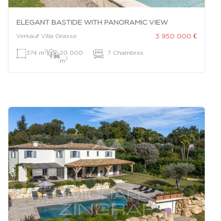
ELEGANT BASTIDE WITH PANORAMIC VIEW
3 950 000 €
Verkauf Villa Grasse
2
374 m
|
20 000
|
7 Chambres
2
m