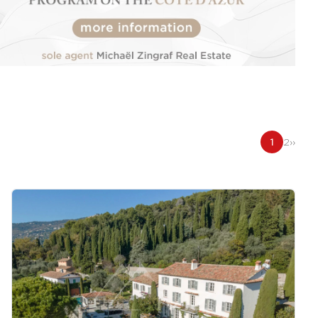
1
2
››