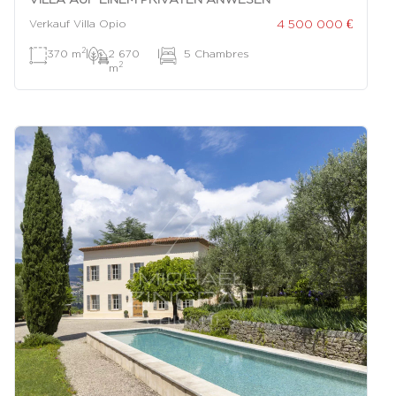
4 500 000 €
Verkauf Villa Opio
2
370 m
|
2 670
|
5 Chambres
2
m