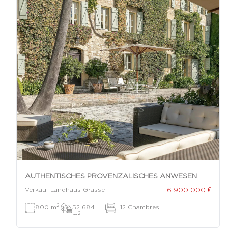
AUTHENTISCHES PROVENZALISCHES ANWESEN
6 900 000 €
Verkauf Landhaus Grasse
2
800 m
|
52 684
|
12 Chambres
2
m