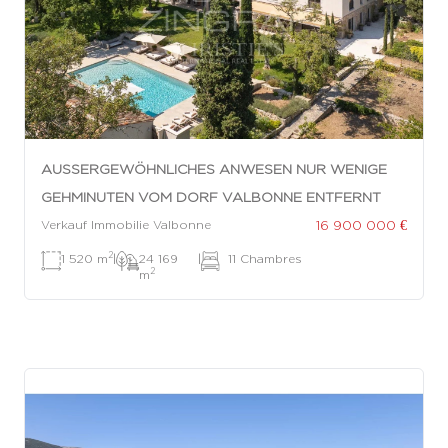
AUSSERGEWÖHNLICHES ANWESEN NUR WENIGE G
EHMINUTEN VOM DORF VALBONNE ENTFERNT
16 900 000 €
Verkauf Immobilie Valbonne
2
1 520 m
|
24 169
|
11 Chambres
2
m