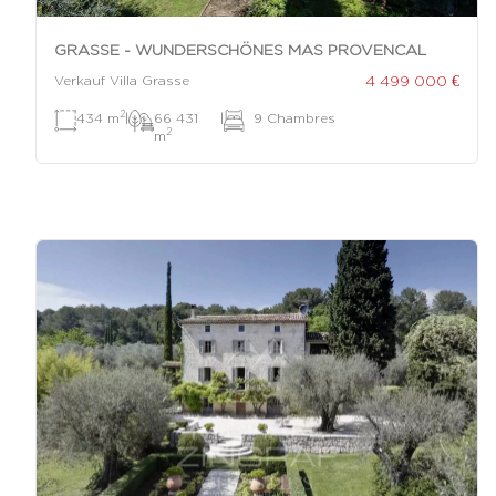
GRASSE - WUNDERSCHÖNES MAS PROVENCAL
4 499 000 €
Verkauf Villa Grasse
2
434 m
|
66 431
|
9 Chambres
2
m