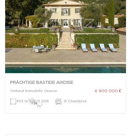
PRÄCHTIGE BASTIDE AIXOISE
6 900 000 €
Verkauf Immobilie Grasse
2
453 m
|
11 308
|
8 Chambres
2
m