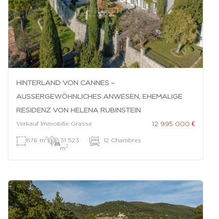
HINTERLAND VON CANNES –
AUSSERGEWÖHNLICHES ANWESEN, EHEMALIGE R
ESIDENZ VON HELENA RUBINSTEIN
12 995 000 €
Verkauf Immobilie Grasse
2
876 m
|
31 523
|
12 Chambres
2
m