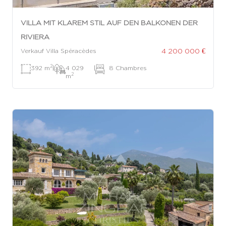
VILLA MIT KLAREM STIL AUF DEN BALKONEN DER
RIVIERA
4 200 000 €
Verkauf Villa Spéracèdes
2
392 m
|
4 029
|
8 Chambres
2
m