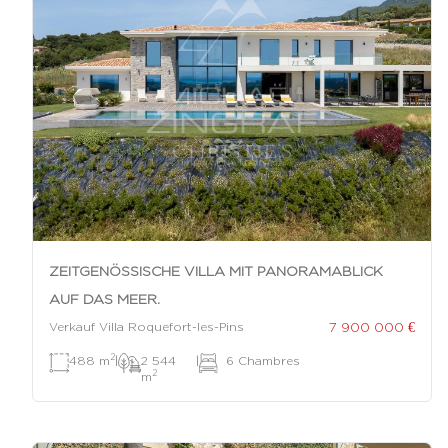
ZEITGENÖSSISCHE VILLA MIT PANORAMABLICK
AUF DAS MEER.
7 900 000 €
Verkauf Villa Roquefort-les-Pins
2
488 m
|
2 544
|
6 Chambres
2
m