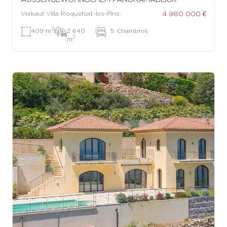
4 980 000 €
Verkauf Villa Roquefort-les-Pins
2
409 m
|
2 640
|
5 Chambres
2
m