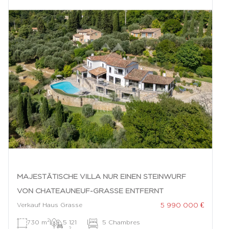
MAJESTÄTISCHE VILLA NUR EINEN STEINWURF
VON CHATEAUNEUF-GRASSE ENTFERNT
5 990 000 €
Verkauf Haus Grasse
2
730 m
|
5 121
|
5 Chambres
2