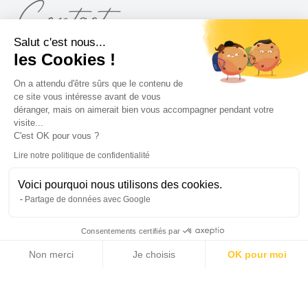
Contact
Salut c'est nous...
les Cookies !
VOUS AUSSI VENDEZ VOTRE BIEN AVEC MICHAËL
ZINGRAF REAL ESTATE
On a attendu d'être sûrs que le contenu de
ce site vous intéresse avant de vous
déranger, mais on aimerait bien vous accompagner pendant votre
visite...
C'est OK pour vous ?
Lire notre politique de confidentialité
Voici pourquoi nous utilisons des cookies.
Partage de données avec Google
Consentements certifiés par
Non merci
Je choisis
OK pour moi
Axeptio consent
Plateforme de Gestion du Consentement : Personnalisez vos Options
Je souhaite recevoir les offres et les informations du
Notre plateforme vous permet d'adapter et de gérer vos paramètres de 
groupe Michaël Zingraf Real Estate