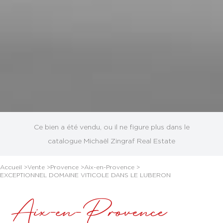
Ce bien a été vendu, ou il ne figure plus dans le
catalogue Michaël Zingraf Real Estate
Accueil >
Vente >
Provence >
Aix-en-Provence >
EXCEPTIONNEL DOMAINE VITICOLE DANS LE LUBERON
Aix-en-Provence