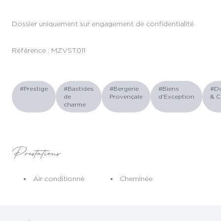
Dossier uniquement sur engagement de confidentialité
Référence : MZVST011
#Prestige
#Bastides
#Bergerie
#Biens
#D
de
Provençale
d'Exception
& C
charme
Prestations
Air conditionné
Cheminée