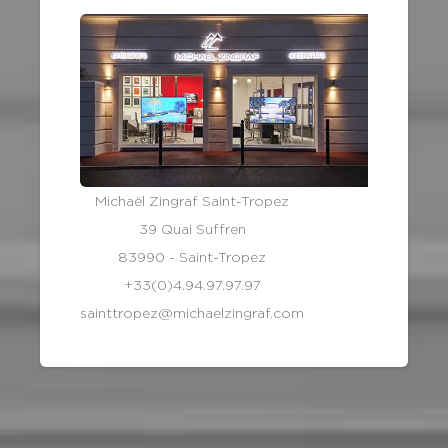
Michaël Zingraf Saint-Tropez
39 Quai Suffren
83990 - Saint-Tropez
+33(0)4.94.97.97.97
sainttropez@michaelzingraf.com