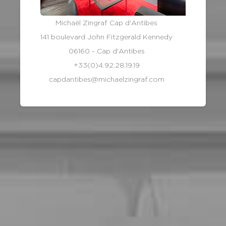
Michaël Zingraf Cap d'Antibes
141 boulevard John Fitzgerald Kennedy
06160 - Cap d'Antibes
+33(0)4.92.28.19.19
capdantibes@michaelzingraf.com