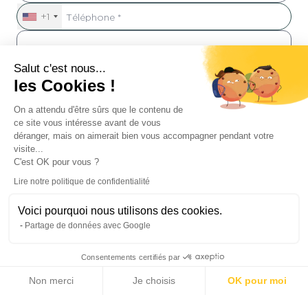
+1
Salut c'est nous...
les Cookies !
On a attendu d'être sûrs que le contenu de
Je souhaite recevoir les offres et les informations du groupe
Michaël Zingraf Real Estate
ce site vous intéresse avant de vous
déranger, mais on aimerait bien vous accompagner pendant votre
visite...
Envoyer
C'est OK pour vous ?
Lire notre politique de confidentialité
Voici pourquoi nous utilisons des cookies.
#Vue Mer
Partage de données avec Google
Consentements certifiés par
Prestations
Non merci
Je choisis
OK pour moi
Double vitrage
Stores électriques
Axeptio consent
Plateforme de Gestion du Consentement : Personnalisez vos Options