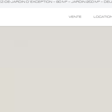
Z-DE-JARDIN D’EXCEPTION – 80 M² – JARDIN 250 M² – DE
VENTE
LOCATIO