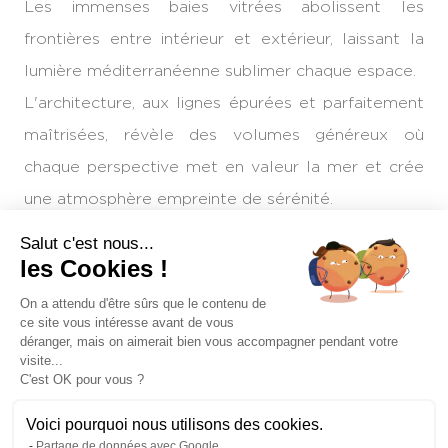
Les immenses baies vitrées abolissent les
frontières entre intérieur et extérieur, laissant la
lumière méditerranéenne sublimer chaque espace.
L'architecture, aux lignes épurées et parfaitement
maîtrisées, révèle des volumes généreux où
chaque perspective met en valeur la mer et crée
une atmosphère empreinte de sérénité.
Salut c'est nous...
Les espaces de réception séduisent par leur
les Cookies !
ampleur et leur fluidité.
On a attendu d'être sûrs que le contenu de
ce site vous intéresse avant de vous
Le vaste séjour, baigné de lumière, s'ouvre
déranger, mais on aimerait bien vous accompagner pendant votre
naturellement sur les terrasses, offrant une
visite...
C'est OK pour vous ?
continuité parfaite avec les extérieurs.
Les matériaux ont été sélectionnés avec une
Voici pourquoi nous utilisons des cookies.
Partage de données avec Google