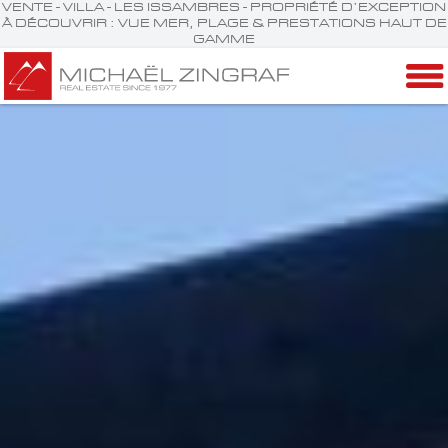
VENTE - VILLA - LES ISSAMBRES - PROPRIÉTÉ D’EXCEPTION
À DÉCOUVRIR : VUE MER, PLAGE & PRESTATIONS HAUT DE
GAMME