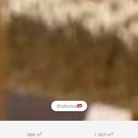
21 photos
2
2
366 m
1 327 m