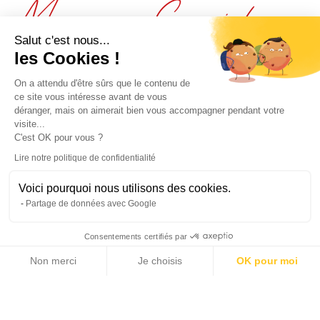
Moyenne Corniche
Salut c'est nous...
VILLEFRANCHE SUR MER - VILLA
les Cookies !
CONTEMPORAINE LUXUEUSE AVEC VUE MER
On a attendu d'être sûrs que le contenu de
SUR LA BAIE
ce site vous intéresse avant de vous
déranger, mais on aimerait bien vous accompagner pendant votre
visite...
Au sein d'un petit domain privé prestigieux au
C'est OK pour vous ?
calme absolu, cette vaste propriété d'environ 460
Lire notre politique de confidentialité
m2 vient d'être rénovée dans un style
Voici pourquoi nous utilisons des cookies.
contemporain élégant avec des prestations très
Partage de données avec Google
luxueuses par Jean-Paul Gomis, un célèbre
Consentements certifiés par
architecte niçois. A proximité immédiate des
Non merci
Je choisis
OK pour moi
commerces et à une dizaine de minutes seulement
Axeptio consent
Plateforme de Gestion du Consentement : Personnalisez vos Options
des plages cette villa offre une vue panoramique
Notre plateforme vous permet d'adapter et de gérer vos paramètres de 
exceptionnelle sur la rade de Villefranche et le