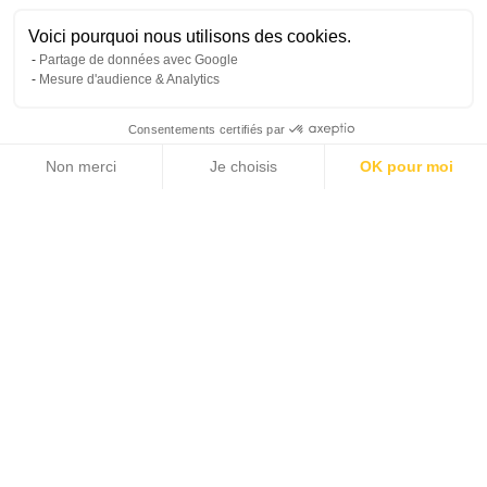
Voici pourquoi nous utilisons des cookies.
Partage de données avec Google
Mesure d'audience & Analytics
Consentements certifiés par
Non merci
Je choisis
OK pour moi
11 photos
Axeptio consent
Plateforme de Gestion du Consentement : Personnalisez vos Options
Notre plateforme vous permet d'adapter et de gérer vos paramètres de 
2
400 m
7
SURFACE HABITABLE
CHAMBRES
PRIX SUR DEMANDE
Accueil >
Location >
Côte d'Azur >
Saint-Tropez et environs >
Villa Massayume - Ramatuelle