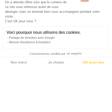
On a attendu d'être sûrs que le contenu de
ce site vous intéresse avant de vous
déranger, mais on aimerait bien vous accompagner pendant votre
visite...
C'est OK pour vous ?
Voici pourquoi nous utilisons des cookies.
Partage de données avec Google
Mesure d'audience & Analytics
Consentements certifiés par
Non merci
Je choisis
OK pour moi
2 photos
Axeptio consent
Plateforme de Gestion du Consentement : Personnalisez vos Options
Notre plateforme vous permet d'adapter et de gérer vos paramètres de 
2
2
147 m
1 250 m
SURFACE HABITABLE
SURFACE TERRAIN
3
PRIX SUR DEMANDE
CHAMBRES