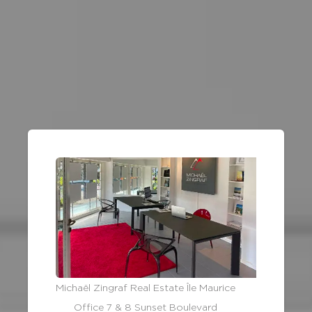
Michaël Zingraf Real Estate Île Maurice
Office 7 & 8 Sunset Boulevard