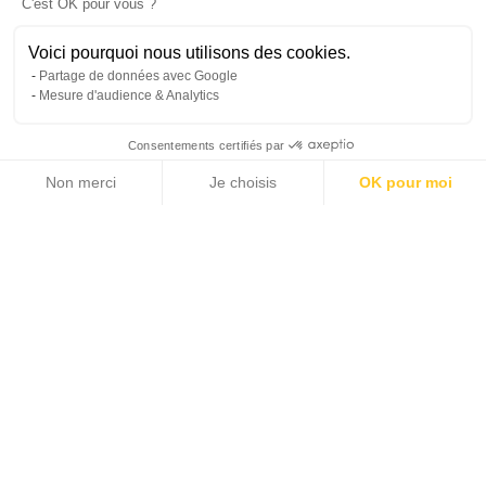
C'est OK pour vous ?
Voici pourquoi nous utilisons des cookies.
Partage de données avec Google
Mesure d'audience & Analytics
Consentements certifiés par
Non merci
Je choisis
OK pour moi
Axeptio consent
Plateforme de Gestion du Consentement : Personnalisez vos Options
Notre plateforme vous permet d'adapter et de gérer vos paramètres de 
Ce bien a été vendu, ou il ne figure plus dans le
catalogue Michaël Zingraf Real Estate
Accueil >
Location >
Île Maurice >
Nord >
Villa 3 chambres à Mont Mascal Gradn Baie
Grand Baie