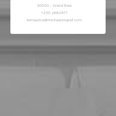
30500 - Grand Baie
+230 2682977
ilemaurice@michaelzingraf.com