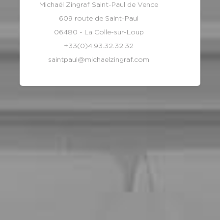
Michaël Zingraf Saint-Paul de Vence
609 route de Saint-Paul
06480 - La Colle-sur-Loup
+33(0)4.93.32.32.32
saintpaul@michaelzingraf.com