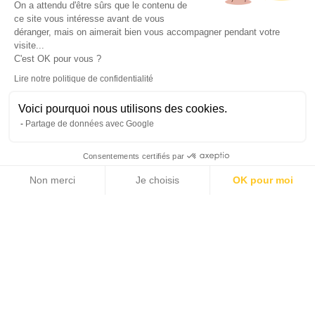
On a attendu d'être sûrs que le contenu de
ce site vous intéresse avant de vous
déranger, mais on aimerait bien vous accompagner pendant votre
visite...
C'est OK pour vous ?
Lire notre politique de confidentialité
Voici pourquoi nous utilisons des cookies.
Partage de données avec Google
Consentements certifiés par
Non merci
Je choisis
OK pour moi
Axeptio consent
Plateforme de Gestion du Consentement : Personnalisez vos Options
Notre plateforme vous permet d'adapter et de gérer vos paramètres de 
Ce bien a été vendu, ou il ne figure plus dans le
catalogue Michaël Zingraf Real Estate
Accueil >
Vente >
Côte d'Azur >
Saint-Paul de Vence et environs >
Tourrettes-sur-Loup : Villa contemporaine d'exception