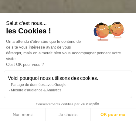
Salut c'est nous...
les Cookies !
On a attendu d'être sûrs que le contenu de
ce site vous intéresse avant de vous
déranger, mais on aimerait bien vous accompagner pendant votre
visite...
C'est OK pour vous ?
Voici pourquoi nous utilisons des cookies.
Partage de données avec Google
Mesure d'audience & Analytics
Consentements certifiés par
Non merci
Je choisis
OK pour moi
32 photos
Axeptio consent
Plateforme de Gestion du Consentement : Personnalisez vos Options
Notre plateforme vous permet d'adapter et de gérer vos paramètres de 