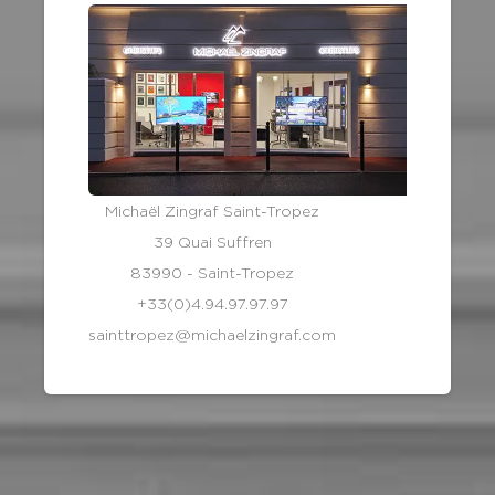
Michaël Zingraf Saint-Tropez
39 Quai Suffren
83990 - Saint-Tropez
+33(0)4.94.97.97.97
sainttropez@michaelzingraf.com