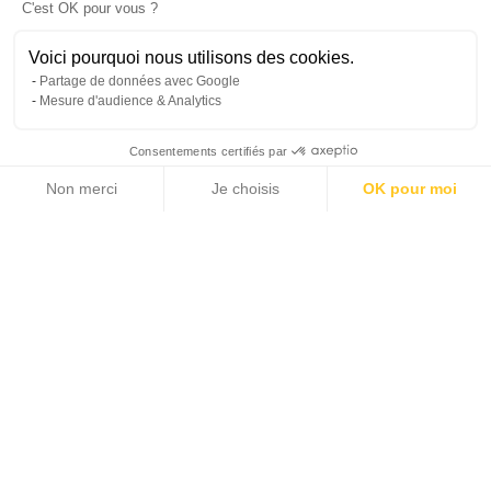
C'est OK pour vous ?
Voici pourquoi nous utilisons des cookies.
Partage de données avec Google
Mesure d'audience & Analytics
Consentements certifiés par
Non merci
Je choisis
OK pour moi
Axeptio consent
Plateforme de Gestion du Consentement : Personnalisez vos Options
Notre plateforme vous permet d'adapter et de gérer vos paramètres de 
Ce bien a été vendu, ou il ne figure plus dans le
catalogue Michaël Zingraf Real Estate
Accueil >
Vente >
Côte d'Azur >
Golfe de Saint-Tropez >
Saint-Tropez - Penthouse avec piscine au centre ville
Saint-Tropez