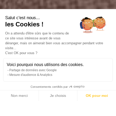
Salut c'est nous...
les Cookies !
On a attendu d'être sûrs que le contenu de
ce site vous intéresse avant de vous
déranger, mais on aimerait bien vous accompagner pendant votre
visite...
C'est OK pour vous ?
Voici pourquoi nous utilisons des cookies.
Partage de données avec Google
Mesure d'audience & Analytics
Consentements certifiés par
Non merci
Je choisis
OK pour moi
10 photos
Axeptio consent
Plateforme de Gestion du Consentement : Personnalisez vos Options
Notre plateforme vous permet d'adapter et de gérer vos paramètres de 