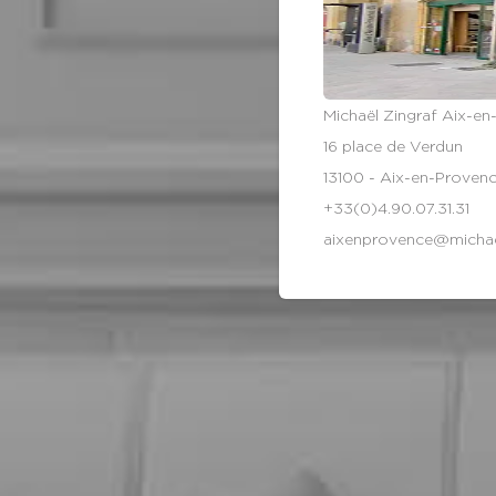
Michaël Zingraf Aix-e
16 place de Verdun
13100 - Aix-en-Proven
+33(0)4.90.07.31.31
aixenprovence@michae