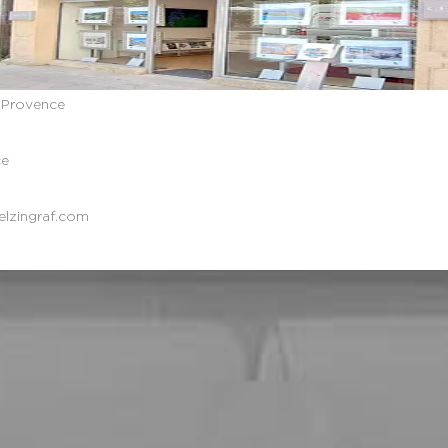
n-Provence
ce
lzingraf.com