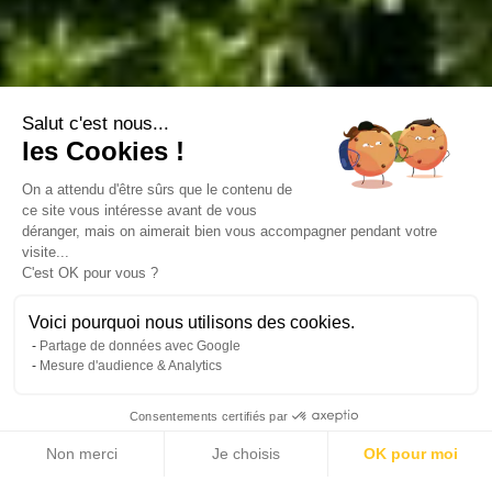
Salut c'est nous...
les Cookies !
On a attendu d'être sûrs que le contenu de
ce site vous intéresse avant de vous
déranger, mais on aimerait bien vous accompagner pendant votre
visite...
C'est OK pour vous ?
Voici pourquoi nous utilisons des cookies.
Partage de données avec Google
Mesure d'audience & Analytics
Consentements certifiés par
Non merci
Je choisis
OK pour moi
10 photos
Axeptio consent
Plateforme de Gestion du Consentement : Personnalisez vos Options