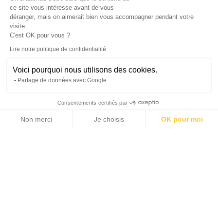
ce site vous intéresse avant de vous
déranger, mais on aimerait bien vous accompagner pendant votre
visite...
C'est OK pour vous ?
Lire notre politique de confidentialité
Voici pourquoi nous utilisons des cookies.
Partage de données avec Google
Consentements certifiés par
Non merci
Je choisis
OK pour moi
11 photos
Axeptio consent
Plateforme de Gestion du Consentement : Personnalisez vos Options
Notre plateforme vous permet d'adapter et de gérer vos paramètres de 
2
2
150 m
6 982 m
SURFACE HABITABLE
SURFACE TERRAIN
3
980 000 €
CHAMBRES
PRIX DE VENTE