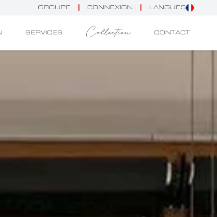
GROUPE
CONNEXION
LANGUES
Collection
N
SERVICES
CONTACT