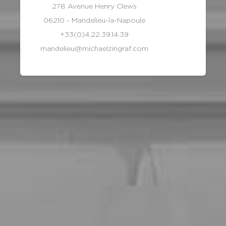
278 Avenue Henry Clews
06210 - Mandelieu-la-Napoule
+33(0)4.22.39.14.39
mandelieu@michaelzingraf.com