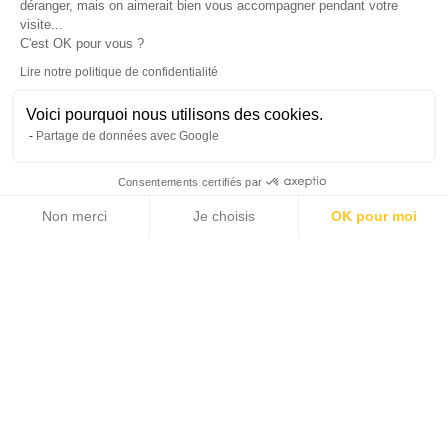
déranger, mais on aimerait bien vous accompagner pendant votre
visite...
C'est OK pour vous ?
Lire notre politique de confidentialité
Voici pourquoi nous utilisons des cookies.
Partage de données avec Google
Consentements certifiés par
Non merci
Je choisis
OK pour moi
Axeptio consent
Plateforme de Gestion du Consentement : Personnalisez vos Options
Notre plateforme vous permet d'adapter et de gérer vos paramètres de 
Ce bien a été vendu, ou il ne figure plus dans le
catalogue Michaël Zingraf Real Estate
Accueil >
Vente >
Côte d'Azur >
Cannes et environs >
PROPRIÉTÉ CONTEMPORAINE AU CŒUR D’UN DOMAINE PRIVÉ