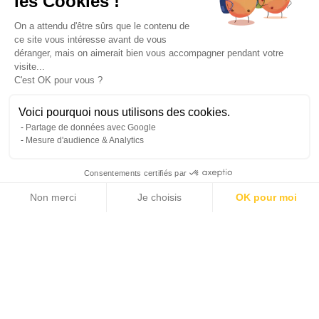
les Cookies !
On a attendu d'être sûrs que le contenu de
ce site vous intéresse avant de vous
déranger, mais on aimerait bien vous accompagner pendant votre
visite...
C'est OK pour vous ?
Voici pourquoi nous utilisons des cookies.
Partage de données avec Google
Mesure d'audience & Analytics
Consentements certifiés par
Non merci
Je choisis
OK pour moi
14 photos
Axeptio consent
Plateforme de Gestion du Consentement : Personnalisez vos Options
Notre plateforme vous permet d'adapter et de gérer vos paramètres de 
2
2
259 m
30 m
SURFACE HABITABLE
TERRASSE
4