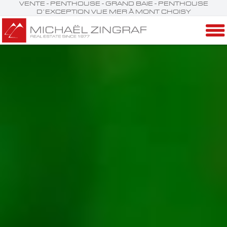
VENTE - PENTHOUSE - GRAND BAIE - PENTHOUSE
D’EXCEPTION VUE MER À MONT CHOISY