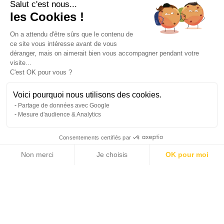
Salut c'est nous...
les Cookies !
On a attendu d'être sûrs que le contenu de
ce site vous intéresse avant de vous
déranger, mais on aimerait bien vous accompagner pendant votre
visite...
C'est OK pour vous ?
Voici pourquoi nous utilisons des cookies.
Partage de données avec Google
Mesure d'audience & Analytics
Consentements certifiés par
Non merci
Je choisis
OK pour moi
8 photos
Axeptio consent
Plateforme de Gestion du Consentement : Personnalisez vos Options
Notre plateforme vous permet d'adapter et de gérer vos paramètres de 
2
121 m
932 000 €
SURFACE HABITABLE
PRIX DE VENTE