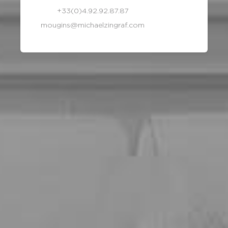
+33(0)4.92.92.87.87
mougins@michaelzingraf.com