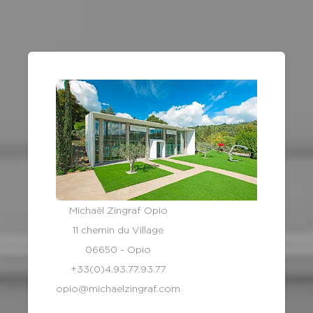
Michaël Zingraf Opio
11 chemin du Village
06650 - Opio
+33(0)4.93.77.93.77
opio@michaelzingraf.com