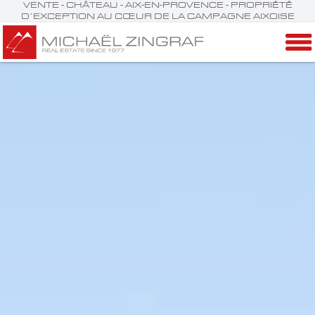
VENTE - CHÂTEAU - AIX-EN-PROVENCE - PROPRIÉTÉ
D’EXCEPTION AU CŒUR DE LA CAMPAGNE AIXOISE