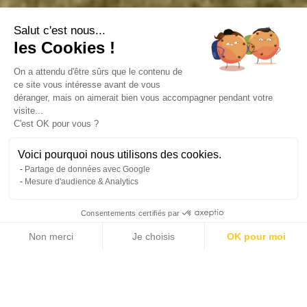
Salut c'est nous...
les Cookies !
On a attendu d'être sûrs que le contenu de
ce site vous intéresse avant de vous
déranger, mais on aimerait bien vous accompagner pendant votre
visite...
C'est OK pour vous ?
Voici pourquoi nous utilisons des cookies.
Partage de données avec Google
Mesure d'audience & Analytics
Consentements certifiés par
Non merci
Je choisis
OK pour moi
33 photos
Axeptio consent
Plateforme de Gestion du Consentement : Personnalisez vos Options
Notre plateforme vous permet d'adapter et de gérer vos paramètres de 
2
2
1 750 m
30 000 m